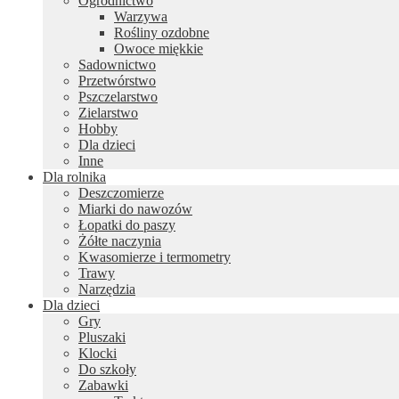
Ogrodnictwo
Warzywa
Rośliny ozdobne
Owoce miękkie
Sadownictwo
Przetwórstwo
Pszczelarstwo
Zielarstwo
Hobby
Dla dzieci
Inne
Dla rolnika
Deszczomierze
Miarki do nawozów
Łopatki do paszy
Żółte naczynia
Kwasomierze i termometry
Trawy
Narzędzia
Dla dzieci
Gry
Pluszaki
Klocki
Do szkoły
Zabawki