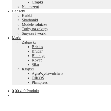
Czapki
Na prezent
Gadżety
Kubki
Skarbonki
Modele rolnicze
Torby na zakupy
Smycze i worki
Marki
Zabawki
Brixies
Bruder
Bburago
Kovap
Siku
Książki
AgroWydawnictwo
OIKOS
Plantpress
0,00
zł
0 Produkt