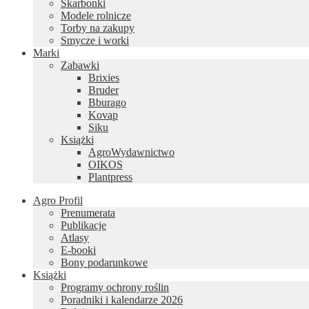
Skarbonki
Modele rolnicze
Torby na zakupy
Smycze i worki
Marki
Zabawki
Brixies
Bruder
Bburago
Kovap
Siku
Książki
AgroWydawnictwo
OIKOS
Plantpress
Agro Profil
Prenumerata
Publikacje
Atlasy
E-booki
Bony podarunkowe
Książki
Programy ochrony roślin
Poradniki i kalendarze 2026