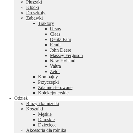
Pluszaki
Klocki
Do szkoły
Zabawki
Traktory
Ursus
Claas
Deutz-Fahr
Fendt
John Deere
Massey Ferguson
New Holland
Valtra
Zetor
Kombajny
Przyczepki
Zdalnie sterowane
Kolekcjonerskie
Odzież
Bluzy i kamizelki
Koszulki
Męskie
Damskie
Dziecięce
Akcesoria dla rolnika