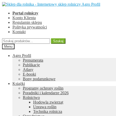
Przejdź
Przejdź
do
do
Portal rolniczy
nawigacji
treści
Konto Klienta
Regulamin sklepu
Polityka prywatności
Kontakt
Szukaj:
Szukaj
Menu
Agro Profil
Prenumerata
Publikacje
Atlasy
E-booki
Bony podarunkowe
Książki
Programy ochrony roślin
Poradniki i kalendarze 2026
Rolnictwo
Hodowla zwierząt
Uprawa roślin
Technika rolnicza