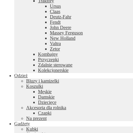
Traktory
Ursus
Claas
Deutz-Fahr
Fendt
John Deere
Massey Ferguson
New Holland
Valtra
Zetor
Kombajny
Przyczepki
Zdalnie sterowane
Kolekcjonerskie
Odzież
Bluzy i kamizelki
Koszulki
Męskie
Damskie
Dziecięce
Akcesoria dla rolnika
Czapki
Na prezent
Gadżety
Kubki