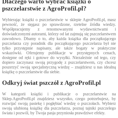
Dlaczego warto wybrać książki o
pszczelarstwie z AgroProfil.pl?
Wybierając książki o pszczelarstwie w sklepie AgroProfil.pl, masz
pewność, że sięgasz po sprawdzone, rzetelne źródła wiedzy.
Współpracujemy z renomowanymi wydawnictwami i
doświadczonymi autorami, którzy od lat zajmują się pszczelarstwem
zawodowo. Dbamy o to, aby każda książka dla początkującego
pszczelarza czy poradnik dla początkującego pszczelarza był nie
tylko przystępnie napisany, ale także bogaty w praktyczne
wskazówki. Oferujemy publikacje w przystępnych cenach,
dostępne od ręki i gotowe do wysyłki. Niezależnie od tego, czy
dopiero zaczynasz swoją przygodę z pszczelarstwem, czy chcesz
poszerzyć swoją specjalistyczną wiedzę – znajdziesz u nas idealną
książkę o pszczelarstwie dla siebie.
Odkryj świat pszczół z AgroProfil.pl
W kategorii książki i publikacje o pszczelarstwie na
Sklep.AgroProfil.pl znajdziesz wszystko, czego potrzebujesz, by
rozwijać swoją pasiekę i pogłębiać wiedzę o pszczołach. Wybierz
swoją ulubioną książkę dla pszczelarza, poznaj tajniki pszczelego
świata i pozwól, by Twoja pasja przyniosła prawdziwe efekty.