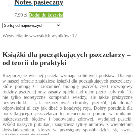
Notes pasieczny
7,99
zł
Dodaj do koszyka
Posortowane
Wyświetlanie wszystkich wyników: 12
według
najnowszych
Książki dla początkujących pszczelarzy –
od teorii do praktyki
Rozpoczęcie własnej pasieki wymaga solidnych podstaw. Dlatego
w naszej ofercie znajdziesz książki dla początkujących pszczelarzy,
które pomogą Ci zrozumieć biologię pszczół, cykl rozwojowy
rodziny pszczelej oraz zasady opieki nad ulem przez cały rok. To
nie tylko teoretyczne kompendia wiedzy, ale także praktyczne
przewodniki – jak rozpoznawać choroby pszczół, jak dobrać
odpowiedni ul czy jak dbać o kondycję roju. Dobry poradnik dla
początkującego pszczelarza to nieoceniona pomoc w unikaniu
najczęstszych błędów i budowaniu zdrowej, wydajnej pasieki.
Wśród naszych publikacji znajdziesz tytuły autorów z wieloletnim
doświadczeniem, którzy w przystępny sposób dzielą się swoją