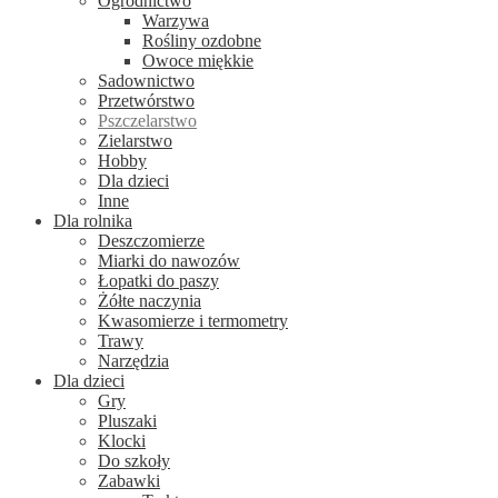
Ogrodnictwo
Warzywa
Rośliny ozdobne
Owoce miękkie
Sadownictwo
Przetwórstwo
Pszczelarstwo
Zielarstwo
Hobby
Dla dzieci
Inne
Dla rolnika
Deszczomierze
Miarki do nawozów
Łopatki do paszy
Żółte naczynia
Kwasomierze i termometry
Trawy
Narzędzia
Dla dzieci
Gry
Pluszaki
Klocki
Do szkoły
Zabawki