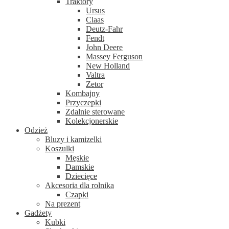
Traktory
Ursus
Claas
Deutz-Fahr
Fendt
John Deere
Massey Ferguson
New Holland
Valtra
Zetor
Kombajny
Przyczepki
Zdalnie sterowane
Kolekcjonerskie
Odzież
Bluzy i kamizelki
Koszulki
Męskie
Damskie
Dziecięce
Akcesoria dla rolnika
Czapki
Na prezent
Gadżety
Kubki