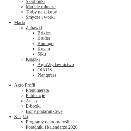
Skarbonki
Modele rolnicze
Torby na zakupy
Smycze i worki
Marki
Zabawki
Brixies
Bruder
Bburago
Kovap
Siku
Książki
AgroWydawnictwo
OIKOS
Plantpress
Agro Profil
Prenumerata
Publikacje
Atlasy
E-booki
Bony podarunkowe
Książki
Programy ochrony roślin
Poradniki i kalendarze 2026