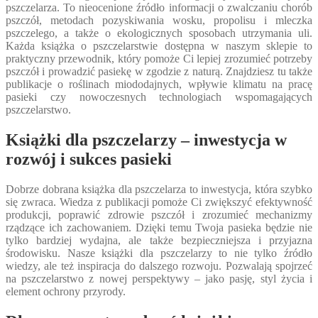
pszczelarza. To nieocenione źródło informacji o zwalczaniu chorób
pszczół, metodach pozyskiwania wosku, propolisu i mleczka
pszczelego, a także o ekologicznych sposobach utrzymania uli.
Każda książka o pszczelarstwie dostępna w naszym sklepie to
praktyczny przewodnik, który pomoże Ci lepiej zrozumieć potrzeby
pszczół i prowadzić pasiekę w zgodzie z naturą. Znajdziesz tu także
publikacje o roślinach miododajnych, wpływie klimatu na pracę
pasieki czy nowoczesnych technologiach wspomagających
pszczelarstwo.
Książki dla pszczelarzy – inwestycja w
rozwój i sukces pasieki
Dobrze dobrana książka dla pszczelarza to inwestycja, która szybko
się zwraca. Wiedza z publikacji pomoże Ci zwiększyć efektywność
produkcji, poprawić zdrowie pszczół i zrozumieć mechanizmy
rządzące ich zachowaniem. Dzięki temu Twoja pasieka będzie nie
tylko bardziej wydajna, ale także bezpieczniejsza i przyjazna
środowisku. Nasze książki dla pszczelarzy to nie tylko źródło
wiedzy, ale też inspiracja do dalszego rozwoju. Pozwalają spojrzeć
na pszczelarstwo z nowej perspektywy – jako pasję, styl życia i
element ochrony przyrody.