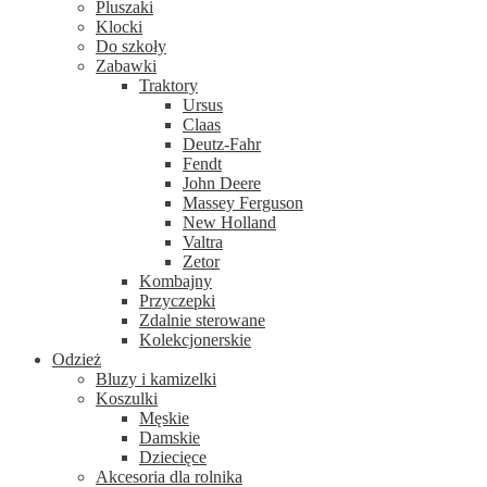
Pluszaki
Klocki
Do szkoły
Zabawki
Traktory
Ursus
Claas
Deutz-Fahr
Fendt
John Deere
Massey Ferguson
New Holland
Valtra
Zetor
Kombajny
Przyczepki
Zdalnie sterowane
Kolekcjonerskie
Odzież
Bluzy i kamizelki
Koszulki
Męskie
Damskie
Dziecięce
Akcesoria dla rolnika