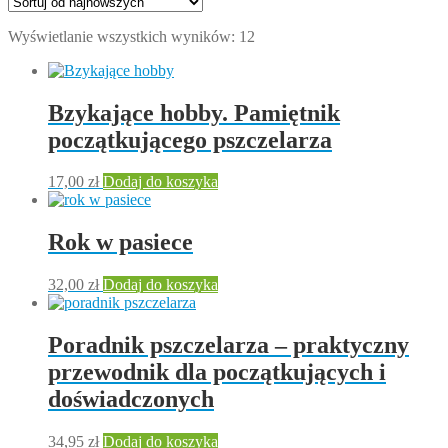
Posortowane
Wyświetlanie wszystkich wyników: 12
według
najnowszych
Bzykające hobby. Pamiętnik
początkującego pszczelarza
17,00
zł
Dodaj do koszyka
Rok w pasiece
32,00
zł
Dodaj do koszyka
Poradnik pszczelarza – praktyczny
przewodnik dla początkujących i
doświadczonych
34,95
zł
Dodaj do koszyka