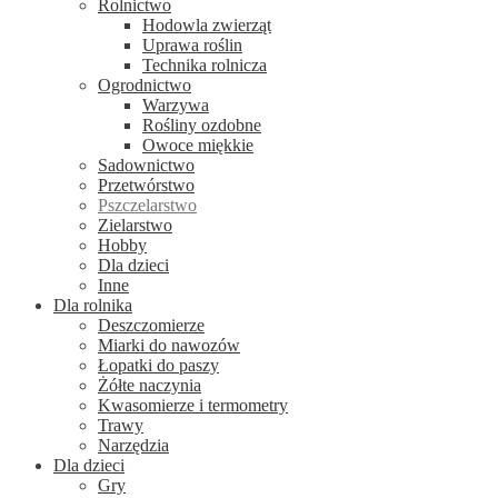
Rolnictwo
Hodowla zwierząt
Uprawa roślin
Technika rolnicza
Ogrodnictwo
Warzywa
Rośliny ozdobne
Owoce miękkie
Sadownictwo
Przetwórstwo
Pszczelarstwo
Zielarstwo
Hobby
Dla dzieci
Inne
Dla rolnika
Deszczomierze
Miarki do nawozów
Łopatki do paszy
Żółte naczynia
Kwasomierze i termometry
Trawy
Narzędzia
Dla dzieci
Gry