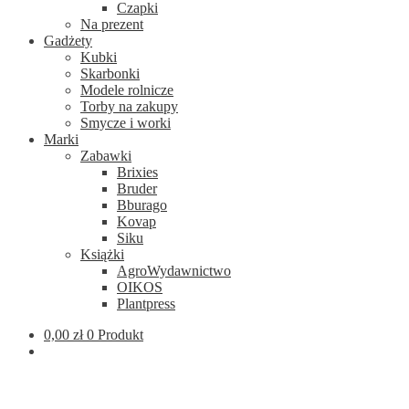
Czapki
Na prezent
Gadżety
Kubki
Skarbonki
Modele rolnicze
Torby na zakupy
Smycze i worki
Marki
Zabawki
Brixies
Bruder
Bburago
Kovap
Siku
Książki
AgroWydawnictwo
OIKOS
Plantpress
0,00
zł
0 Produkt