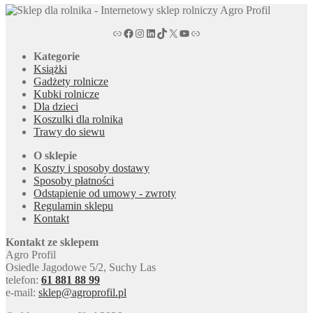
agroprofil.pl
Facebook magazyn rolniczy Agro Profil
magazyn rolniczy Agro Profil na portalu Instagram
magazyn rolniczy Agro Profil w serwisie LinkedIn
magazyn rolniczy Agro Profil w serwisie TikTok
X
Kanał tv magazynu rolniczego Agro Profil na YouTub
Link
Kategorie
Książki
Gadżety rolnicze
Kubki rolnicze
Dla dzieci
Koszulki dla rolnika
Trawy do siewu
O sklepie
Koszty i sposoby dostawy
Sposoby płatności
Odstąpienie od umowy - zwroty
Regulamin sklepu
Kontakt
Kontakt ze sklepem
Agro Profil
Osiedle Jagodowe 5/2, Suchy Las
telefon:
61 881 88 99
e-mail:
sklep@agroprofil.pl