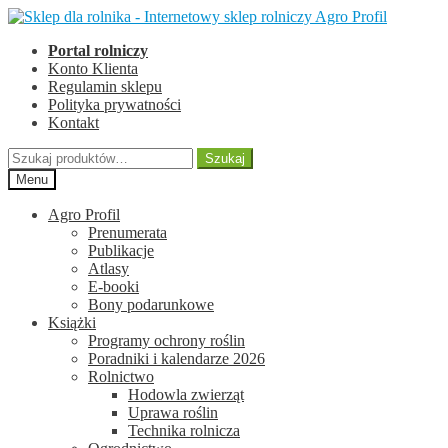
Przejdź
Przejdź
do
do
Portal rolniczy
nawigacji
treści
Konto Klienta
Regulamin sklepu
Polityka prywatności
Kontakt
Szukaj:
Szukaj
Menu
Agro Profil
Prenumerata
Publikacje
Atlasy
E-booki
Bony podarunkowe
Książki
Programy ochrony roślin
Poradniki i kalendarze 2026
Rolnictwo
Hodowla zwierząt
Uprawa roślin
Technika rolnicza