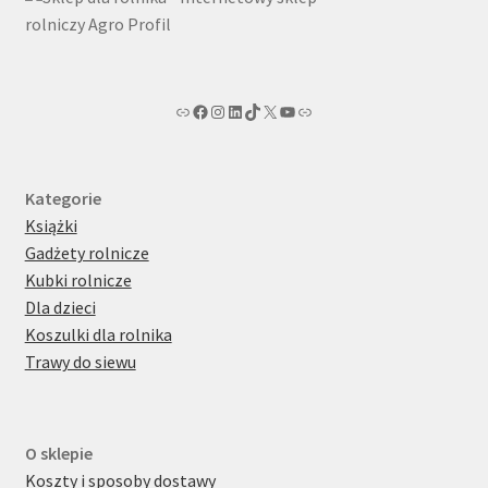
agroprofil.pl
Facebook magazyn rolniczy Agro Profil
magazyn rolniczy Agro Profil na portalu Instagram
magazyn rolniczy Agro Profil w serwisie LinkedIn
magazyn rolniczy Agro Profil w serwisie TikTok
X
Kanał tv magazynu rolniczego Agro Profil na YouTub
Link
Kategorie
Książki
Gadżety rolnicze
Kubki rolnicze
Dla dzieci
Koszulki dla rolnika
Trawy do siewu
O sklepie
Koszty i sposoby dostawy