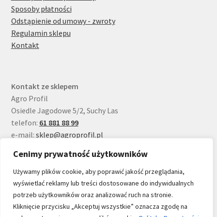
Sposoby płatności
Odstąpienie od umowy - zwroty
Regulamin sklepu
Kontakt
Kontakt ze sklepem
Agro Profil
Osiedle Jagodowe 5/2, Suchy Las
telefon:
61 881 88 99
e-mail:
sklep@agroprofil.pl
Cenimy prywatność użytkowników
Używamy plików cookie, aby poprawić jakość przeglądania,
wyświetlać reklamy lub treści dostosowane do indywidualnych
potrzeb użytkowników oraz analizować ruch na stronie.
© sklep.agroprofil.pl 2026
Kliknięcie przycisku „Akceptuj wszystkie” oznacza zgodę na
Polityka prywatności
Stworzone z WooCommerce
.