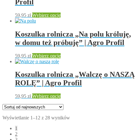
Profil
wybrać
na
Ten
59,95
zł
Wybierz opcje
stronie
produkt
produktu
ma
wiele
Koszulka rolnicza „Na polu króluję,
wariantów.
w domu też próbuję” | Agro Profil
Opcje
można
wybrać
Ten
59,95
zł
Wybierz opcje
na
produkt
stronie
ma
produktu
wiele
Koszulka rolnicza „Walczę o NASZĄ
wariantów.
ROLĘ” | Agro Profil
Opcje
można
wybrać
Ten
59,95
zł
Wybierz opcje
na
produkt
stronie
ma
produktu
wiele
Posortowane
Wyświetlanie 1–12 z 28 wyników
wariantów.
według
Opcje
1
najnowszych
można
2
wybrać
3