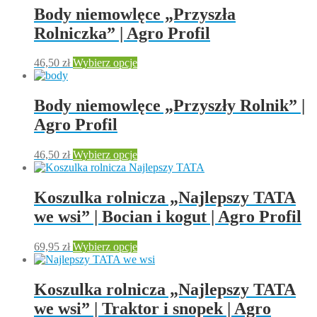
Body niemowlęce „Przyszła
Rolniczka” | Agro Profil
Ten
46,50
zł
Wybierz opcje
produkt
ma
wiele
Body niemowlęce „Przyszły Rolnik” |
wariantów.
Agro Profil
Opcje
można
wybrać
Ten
46,50
zł
Wybierz opcje
na
produkt
stronie
ma
produktu
wiele
Koszulka rolnicza „Najlepszy TATA
wariantów.
we wsi” | Bocian i kogut | Agro Profil
Opcje
można
wybrać
Ten
69,95
zł
Wybierz opcje
na
produkt
stronie
ma
produktu
wiele
Koszulka rolnicza „Najlepszy TATA
wariantów.
we wsi” | Traktor i snopek | Agro
Opcje