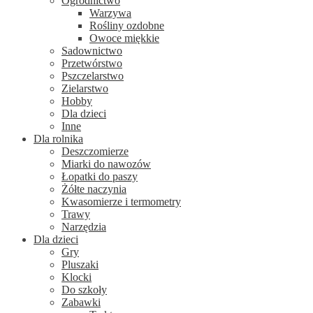
Ogrodnictwo
Warzywa
Rośliny ozdobne
Owoce miękkie
Sadownictwo
Przetwórstwo
Pszczelarstwo
Zielarstwo
Hobby
Dla dzieci
Inne
Dla rolnika
Deszczomierze
Miarki do nawozów
Łopatki do paszy
Żółte naczynia
Kwasomierze i termometry
Trawy
Narzędzia
Dla dzieci
Gry
Pluszaki
Klocki
Do szkoły
Zabawki