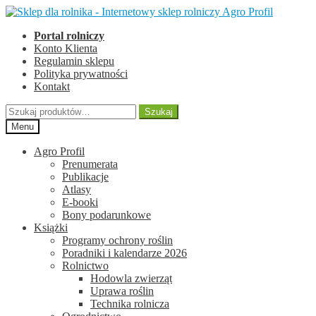
Przejdź
Przejdź
do
do
Portal rolniczy
nawigacji
treści
Konto Klienta
Regulamin sklepu
Polityka prywatności
Kontakt
Szukaj:
Szukaj
Menu
Agro Profil
Prenumerata
Publikacje
Atlasy
E-booki
Bony podarunkowe
Książki
Programy ochrony roślin
Poradniki i kalendarze 2026
Rolnictwo
Hodowla zwierząt
Uprawa roślin
Technika rolnicza