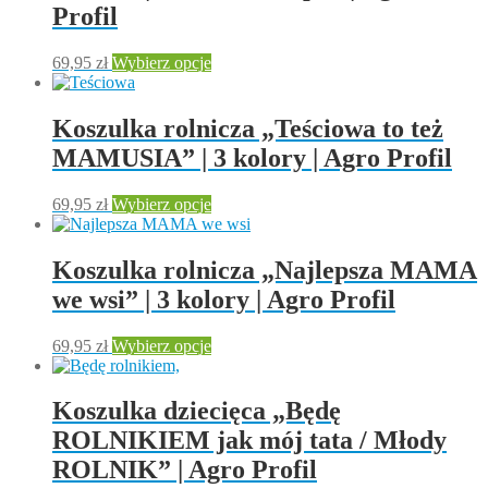
można
Profil
wybrać
na
Ten
69,95
zł
Wybierz opcje
stronie
produkt
produktu
ma
wiele
Koszulka rolnicza „Teściowa to też
wariantów.
MAMUSIA” | 3 kolory | Agro Profil
Opcje
można
wybrać
Ten
69,95
zł
Wybierz opcje
na
produkt
stronie
ma
produktu
wiele
Koszulka rolnicza „Najlepsza MAMA
wariantów.
we wsi” | 3 kolory | Agro Profil
Opcje
można
wybrać
Ten
69,95
zł
Wybierz opcje
na
produkt
stronie
ma
produktu
wiele
Koszulka dziecięca „Będę
wariantów.
ROLNIKIEM jak mój tata / Młody
Opcje
można
ROLNIK” | Agro Profil
wybrać