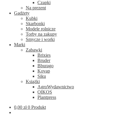
Czapki
Na prezent
Gadżety
Kubki
Skarbonki
Modele rolnicze
Torby na zakupy
Smycze i worki
Marki
Zabawki
Brixies
Bruder
Bburago
Kovap
Siku
Książki
AgroWydawnictwo
OIKOS
Plantpress
0,00
zł
0 Produkt