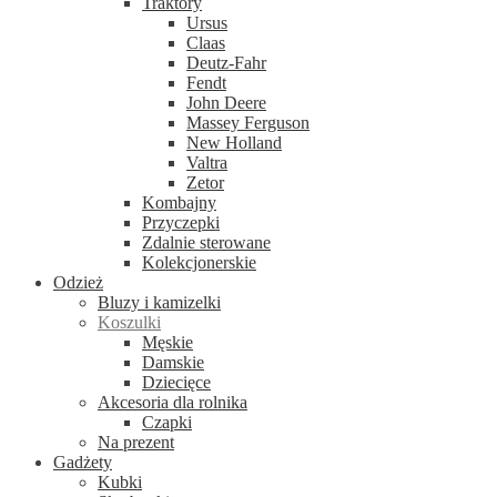
Traktory
Ursus
Claas
Deutz-Fahr
Fendt
John Deere
Massey Ferguson
New Holland
Valtra
Zetor
Kombajny
Przyczepki
Zdalnie sterowane
Kolekcjonerskie
Odzież
Bluzy i kamizelki
Koszulki
Męskie
Damskie
Dziecięce
Akcesoria dla rolnika
Czapki
Na prezent
Gadżety
Kubki