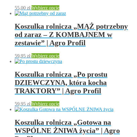
na
Ten
55,00
zł
Wybierz opcje
stronie
produkt
produktu
ma
wiele
Koszulka rolnicza „MĄŻ potrzebny
wariantów.
od zaraz – Z KOMBAJNEM w
Opcje
można
zestawie” | Agro Profil
wybrać
na
Ten
59,95
zł
Wybierz opcje
stronie
produkt
produktu
ma
wiele
Koszulka rolnicza „Po prostu
wariantów.
DZIEWCZYNA, która kocha
Opcje
można
TRAKTORY” | Agro Profil
wybrać
na
Ten
59,95
zł
Wybierz opcje
stronie
produkt
produktu
ma
wiele
Koszulka rolnicza „Gotowa na
wariantów.
WSPÓLNE ŻNIWA życia” | Agro
Opcje
można