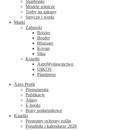
Skarbonki
Modele rolnicze
Torby na zakupy
Smycze i worki
Marki
Zabawki
Brixies
Bruder
Bburago
Kovap
Siku
Książki
AgroWydawnictwo
OIKOS
Plantpress
Agro Profil
Prenumerata
Publikacje
Atlasy
E-booki
Bony podarunkowe
Książki
Programy ochrony roślin
Poradniki i kalendarze 2026