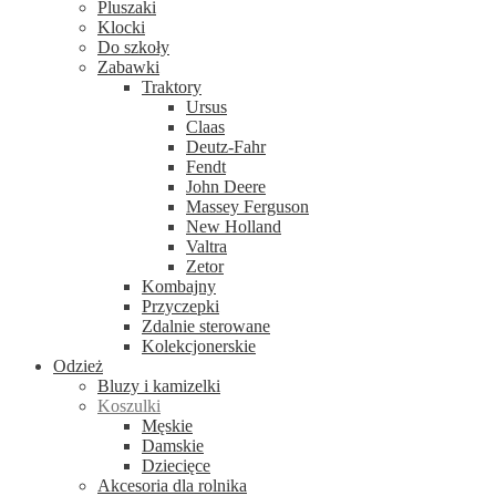
Pluszaki
Klocki
Do szkoły
Zabawki
Traktory
Ursus
Claas
Deutz-Fahr
Fendt
John Deere
Massey Ferguson
New Holland
Valtra
Zetor
Kombajny
Przyczepki
Zdalnie sterowane
Kolekcjonerskie
Odzież
Bluzy i kamizelki
Koszulki
Męskie
Damskie
Dziecięce
Akcesoria dla rolnika