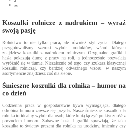
na
→
stronie
produktu
Koszulki rolnicze z nadrukiem – wyraź
swoją pasję
Rolnictwo to nie tylko praca, ale również styl życia. Dlatego
przygotowaliśmy szeroki wybór produktów, wśród których
znajdziesz koszulki z nadrukiem rolniczym. Oryginalne grafiki i
hasła pokazują dumę z pracy na roli, a jednocześnie pozwalają
wyróżnić się w tłumie. Niezależnie od tego, czy szukasz klasycznej
koszulki rolniczej, czy bardziej odważnego wzoru, w naszym
asortymencie znajdziesz coś dla siebie.
Śmieszne koszulki dla rolnika – humor na
co dzień
Codzienna praca w gospodarstwie bywa wymagająca, dlatego
odrobina humoru zawsze się przyda. Nasze śmieszne koszulki dla
rolnika to idealny wybór dla osób, które lubią łączyć praktyczność z
poczuciem humoru. Zabawne hasła i grafiki sprawiają, że taka
koszulka to świetny prezent dla rolnika na urodziny, imieniny czy