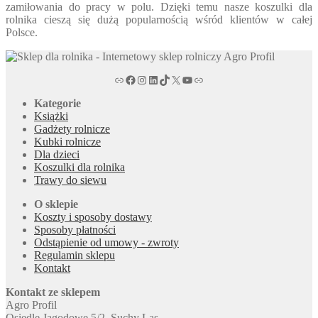
zamiłowania do pracy w polu. Dzięki temu nasze koszulki dla
rolnika cieszą się dużą popularnością wśród klientów w całej
Polsce.
agroprofil.pl
Facebook magazyn rolniczy Agro Profil
magazyn rolniczy Agro Profil na portalu Instagram
magazyn rolniczy Agro Profil w serwisie LinkedIn
magazyn rolniczy Agro Profil w serwisie TikTok
X
Kanał tv magazynu rolniczego Agro Profil na YouTub
Link
Kategorie
Książki
Gadżety rolnicze
Kubki rolnicze
Dla dzieci
Koszulki dla rolnika
Trawy do siewu
O sklepie
Koszty i sposoby dostawy
Sposoby płatności
Odstąpienie od umowy - zwroty
Regulamin sklepu
Kontakt
Kontakt ze sklepem
Agro Profil
Osiedle Jagodowe 5/2, Suchy Las