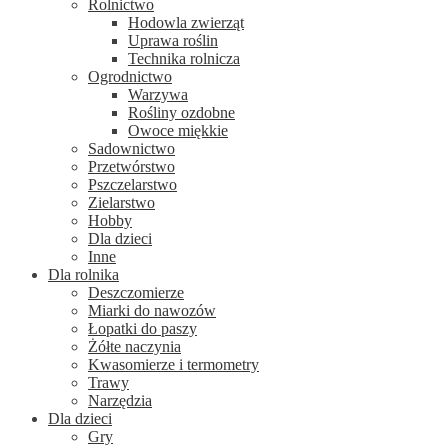
Rolnictwo
Hodowla zwierząt
Uprawa roślin
Technika rolnicza
Ogrodnictwo
Warzywa
Rośliny ozdobne
Owoce miękkie
Sadownictwo
Przetwórstwo
Pszczelarstwo
Zielarstwo
Hobby
Dla dzieci
Inne
Dla rolnika
Deszczomierze
Miarki do nawozów
Łopatki do paszy
Żółte naczynia
Kwasomierze i termometry
Trawy
Narzędzia
Dla dzieci
Gry