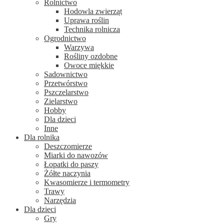
Rolnictwo
Hodowla zwierząt
Uprawa roślin
Technika rolnicza
Ogrodnictwo
Warzywa
Rośliny ozdobne
Owoce miękkie
Sadownictwo
Przetwórstwo
Pszczelarstwo
Zielarstwo
Hobby
Dla dzieci
Inne
Dla rolnika
Deszczomierze
Miarki do nawozów
Łopatki do paszy
Żółte naczynia
Kwasomierze i termometry
Trawy
Narzędzia
Dla dzieci
Gry