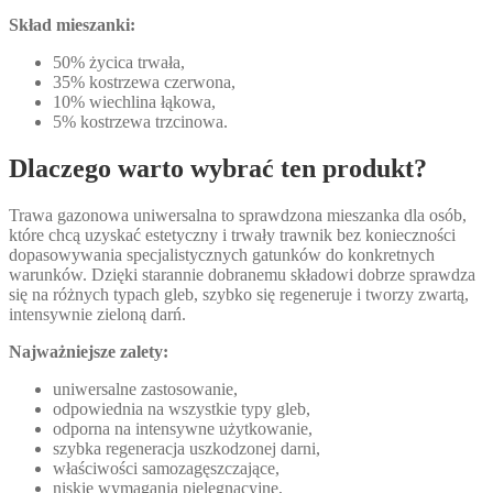
Skład mieszanki:
50% życica trwała,
35% kostrzewa czerwona,
10% wiechlina łąkowa,
5% kostrzewa trzcinowa.
Dlaczego warto wybrać ten produkt?
Trawa gazonowa uniwersalna to sprawdzona mieszanka dla osób,
które chcą uzyskać estetyczny i trwały trawnik bez konieczności
dopasowywania specjalistycznych gatunków do konkretnych
warunków. Dzięki starannie dobranemu składowi dobrze sprawdza
się na różnych typach gleb, szybko się regeneruje i tworzy zwartą,
intensywnie zieloną darń.
Najważniejsze zalety:
uniwersalne zastosowanie,
odpowiednia na wszystkie typy gleb,
odporna na intensywne użytkowanie,
szybka regeneracja uszkodzonej darni,
właściwości samozagęszczające,
niskie wymagania pielęgnacyjne,