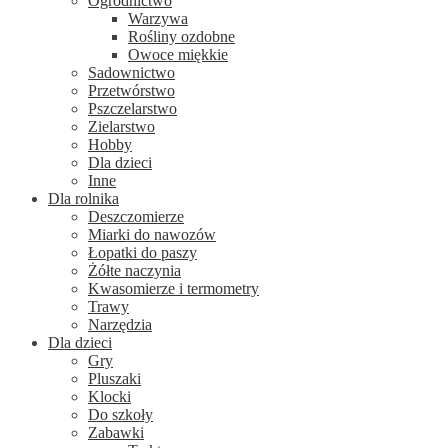
Ogrodnictwo
Warzywa
Rośliny ozdobne
Owoce miękkie
Sadownictwo
Przetwórstwo
Pszczelarstwo
Zielarstwo
Hobby
Dla dzieci
Inne
Dla rolnika
Deszczomierze
Miarki do nawozów
Łopatki do paszy
Żółte naczynia
Kwasomierze i termometry
Trawy
Narzędzia
Dla dzieci
Gry
Pluszaki
Klocki
Do szkoły
Zabawki