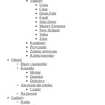
Traktory
Ursus
Claas
Deutz-Fahr
Fendt
John Deere
Massey Ferguson
New Holland
Valtra
Zetor
Kombajny
Przyczepki
Zdalnie sterowane
Kolekcjonerskie
Odzież
Bluzy i kamizelki
Koszulki
Męskie
Damskie
Dziecięce
Akcesoria dla rolnika
Czapki
Na prezent
Gadżety
Kubki