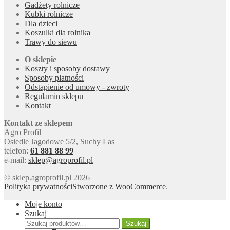
Gadżety rolnicze
na
Kubki rolnicze
stronie
Dla dzieci
produktu
Koszulki dla rolnika
Trawy do siewu
O sklepie
Koszty i sposoby dostawy
Sposoby płatności
Odstąpienie od umowy - zwroty
Regulamin sklepu
Kontakt
Kontakt ze sklepem
Agro Profil
Osiedle Jagodowe 5/2, Suchy Las
telefon:
61 881 88 99
e-mail:
sklep@agroprofil.pl
© sklep.agroprofil.pl 2026
Polityka prywatności
Stworzone z WooCommerce
.
Moje konto
Szukaj
Szukaj:
Szukaj