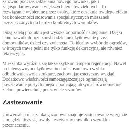
zarówno podczas zakładania nowego trawnika, jak i
zagospodarowywania większych terenów zielonych. To
rozwiązanie wybierane przez osoby, które oczekują trwałego efektu
bez konieczności stosowania specjalistycznych mieszanek
przeznaczonych do bardzo konkretnych warunków.
Dużą zaletą produktu jest wysoka odporność na deptanie. Dzięki
temu trawnik dobrze znosi codzienne użytkowanie przez
domowników, dzieci czy zwierzęta. To idealny wybór do ogrodów,
w których trawa pełni nie tylko funkcję dekoracyjną, ale również
rekreacyjną.
Mieszanka wyróżnia się także szybkim tempem regeneracji. Nawet
po intensywnym użytkowaniu darń stosunkowo szybko
odbudowuje swoją strukturę, zachowując estetyczny wygląd.
Dodatkowo właściwości samozagęszczające ograniczają
powstawanie pustych miejsc i pomagają utrzymać równomiernie
zieloną powierzchnię przez wiele sezonów.
Zastosowanie
Uniwersalna mieszanka gazonowa znajduje zastosowanie wszędzie
tam, gdzie liczy się trwały i estetyczny trawnik o szerokim
przeznaczeniu.