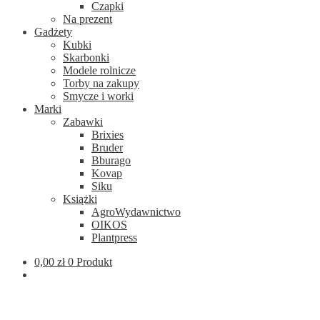
Czapki
Na prezent
Gadżety
Kubki
Skarbonki
Modele rolnicze
Torby na zakupy
Smycze i worki
Marki
Zabawki
Brixies
Bruder
Bburago
Kovap
Siku
Książki
AgroWydawnictwo
OIKOS
Plantpress
0,00
zł
0 Produkt