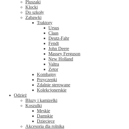
Pluszaki
Klocki
Do szkoły
Zabawki
Traktory
Ursus
Claas
Deutz-Fahr
Fendt
John Deere
Massey Ferguson
New Holland
Valtra
Zetor
Kombajny
Przyczepki
Zdalnie sterowane
Kolekcjonerskie
Odzież
Bluzy i kamizelki
Koszulki
Męskie
Damskie
Dziecięce
Akcesoria dla rolnika