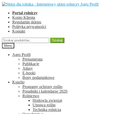
Przejdź
Przejdź
do
do
Portal rolniczy
nawigacji
treści
Konto Klienta
Regulamin sklepu
Polityka prywatności
Kontakt
Szukaj:
Szukaj
Menu
Agro Profil
Prenumerata
Publikacje
Atlasy
E-booki
Bony podarunkowe
Książki
Programy ochrony roślin
Poradniki i kalendarze 2026
Rolnictwo
Hodowla zwierząt
Uprawa roślin
Technika rolnicza