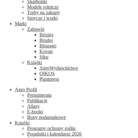
Skarbonki
Modele rolnicze
Torby na zakupy
Smycze i worki
Marki
Zabawki
Brixies
Bruder
Bburago
Kovap
Siku
Książki
AgroWydawnictwo
OIKOS
Plantpress
Agro Profil
Prenumerata
Publikacje
Atlasy
E-booki
Bony podarunkowe
Książki
Programy ochrony roślin
Poradniki i kalendarze 2026