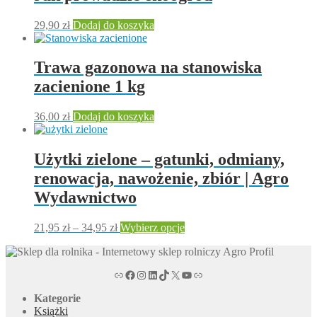
29,90
zł
Dodaj do koszyka
Trawa gazonowa na stanowiska
zacienione 1 kg
36,00
zł
Dodaj do koszyka
Użytki zielone – gatunki, odmiany,
renowacja, nawożenie, zbiór | Agro
Wydawnictwo
Zakres
Ten
21,95
zł
–
34,95
zł
Wybierz opcje
cen:
produkt
od
ma
21,95 zł
wiele
agroprofil.pl
Facebook magazyn rolniczy Agro Profil
magazyn rolniczy Agro Profil na portalu Instagram
magazyn rolniczy Agro Profil w serwisie LinkedIn
magazyn rolniczy Agro Profil w serwisie TikTok
X
Kanał tv magazynu rolniczego Agro Profil na YouTub
Link
do
wariantów.
34,95 zł
Opcje
Kategorie
można
Książki
wybrać