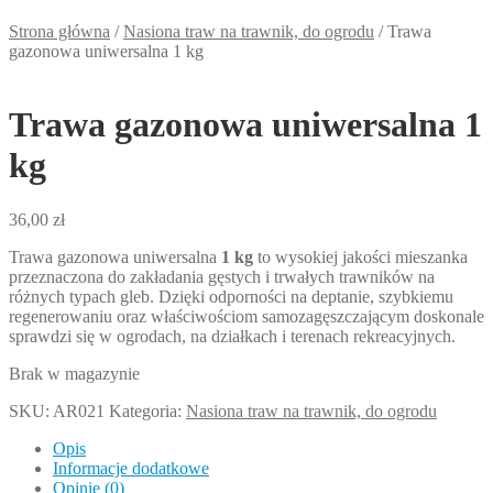
Strona główna
/
Nasiona traw na trawnik, do ogrodu
/
Trawa
gazonowa uniwersalna 1 kg
Trawa gazonowa uniwersalna 1
kg
36,00
zł
Trawa gazonowa uniwersalna
1 kg
to wysokiej jakości mieszanka
przeznaczona do zakładania gęstych i trwałych trawników na
różnych typach gleb. Dzięki odporności na deptanie, szybkiemu
regenerowaniu oraz właściwościom samozagęszczającym doskonale
sprawdzi się w ogrodach, na działkach i terenach rekreacyjnych.
Brak w magazynie
SKU:
AR021
Kategoria:
Nasiona traw na trawnik, do ogrodu
Opis
Informacje dodatkowe
Opinie (0)