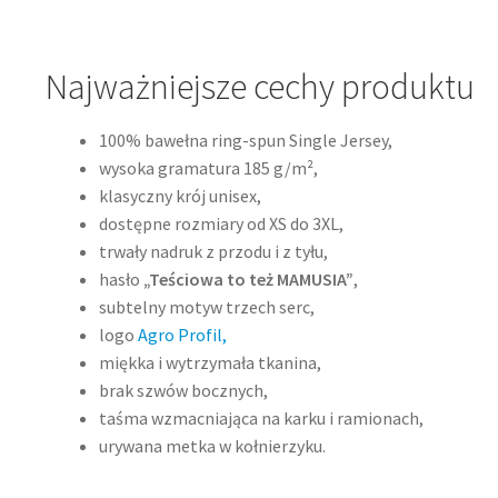
Najważniejsze cechy produktu
100% bawełna ring-spun Single Jersey,
wysoka gramatura 185 g/m²,
klasyczny krój unisex,
dostępne rozmiary od XS do 3XL,
trwały nadruk z przodu i z tyłu,
hasło
„Teściowa to też MAMUSIA”
,
subtelny motyw trzech serc,
logo
Agro Profil,
miękka i wytrzymała tkanina,
brak szwów bocznych,
taśma wzmacniająca na karku i ramionach,
urywana metka w kołnierzyku.