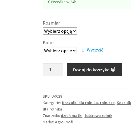
⚡ Wysyłka w 24h
Rozmiar
Kolor
Wyczyść
ilość
Dodaj do koszyka 🛒
Koszulka
rolnicza
„Teściowa
to
SKU:
UK028
Kategorie:
Koszulki dla rolnika, rolnicze
,
Koszulk
też
dla rolnika
MAMUSIA”
Znaczniki:
dzień matki
,
teściowa rolnik
|
Marka:
Agro Profil
3