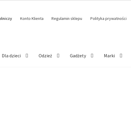
olniczy
Konto Klienta
Regulamin sklepu
Polityka prywatności
Dla dzieci
Odzież
Gadżety
Marki