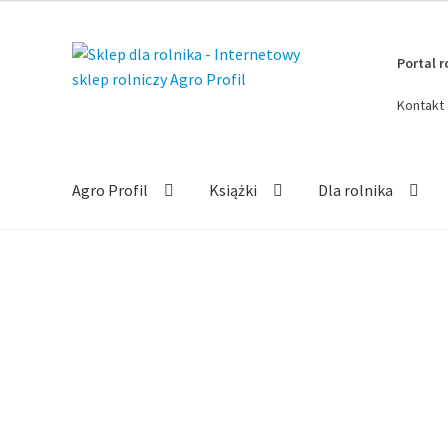
Przejdź
Przejdź
Portal r
do
do
nawigacji
treści
Kontakt
Agro Profil
Książki
Dla rolnika