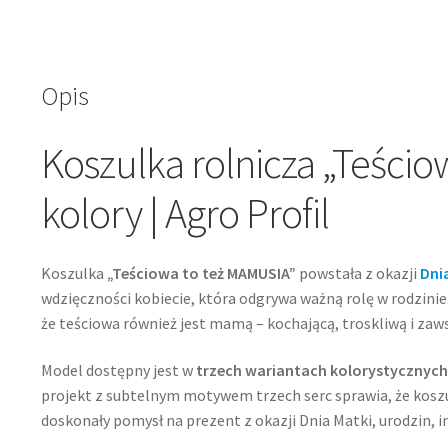
kolory
|
Agro
Profil
Opis
Koszulka rolnicza „Teścio
kolory | Agro Profil
Koszulka
„Teściowa to też MAMUSIA”
powstała z okazji
Dni
wdzięczności kobiecie, która odgrywa ważną rolę w rodzinie
że teściowa również jest mamą – kochającą, troskliwą i zaw
Model dostępny jest w
trzech wariantach kolorystycznyc
projekt z subtelnym motywem trzech serc sprawia, że kosz
doskonały pomysł na prezent z okazji Dnia Matki, urodzin, im