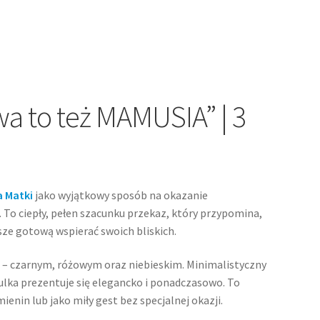
wa to też MAMUSIA” | 3
a Matki
jako wyjątkowy sposób na okazanie
. To ciepły, pełen szacunku przekaz, który przypomina,
sze gotową wspierać swoich bliskich.
h
– czarnym, różowym oraz niebieskim. Minimalistyczny
ulka prezentuje się elegancko i ponadczasowo. To
ienin lub jako miły gest bez specjalnej okazji.