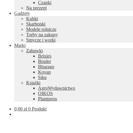
Czapki
Na prezent
Gadżety
Kubki
Skarbonki
Modele rolnicze
Torby na zakupy
Smycze i worki
Marki
Zabawki
Brixies
Bruder
Bburago
Kovap
Siku
Książki
AgroWydawnictwo
OIKOS
Plantpress
0,00
zł
0 Produkt