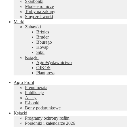
Skarbonki
Modele rolnicze
Torby na zakupy
Smycze i worki
Marki
Zabawki
Brixies
Bruder
Bburago
Kovap
Siku
Książki
AgroWydawnictwo
OIKOS
Plantpress
Agro Profil
Prenumerata
Publikacje
Atlasy
E-booki
Bony podarunkowe
Książki
Programy ochrony roślin
Poradniki i kalendarze 2026