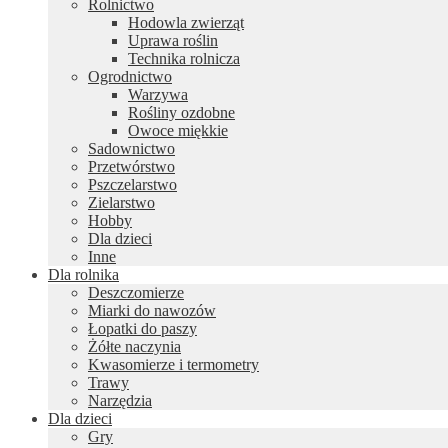
Rolnictwo
Hodowla zwierząt
Uprawa roślin
Technika rolnicza
Ogrodnictwo
Warzywa
Rośliny ozdobne
Owoce miękkie
Sadownictwo
Przetwórstwo
Pszczelarstwo
Zielarstwo
Hobby
Dla dzieci
Inne
Dla rolnika
Deszczomierze
Miarki do nawozów
Łopatki do paszy
Żółte naczynia
Kwasomierze i termometry
Trawy
Narzędzia
Dla dzieci
Gry