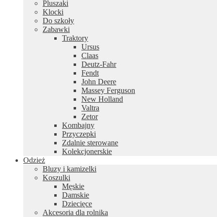
Pluszaki
Klocki
Do szkoły
Zabawki
Traktory
Ursus
Claas
Deutz-Fahr
Fendt
John Deere
Massey Ferguson
New Holland
Valtra
Zetor
Kombajny
Przyczepki
Zdalnie sterowane
Kolekcjonerskie
Odzież
Bluzy i kamizelki
Koszulki
Męskie
Damskie
Dziecięce
Akcesoria dla rolnika