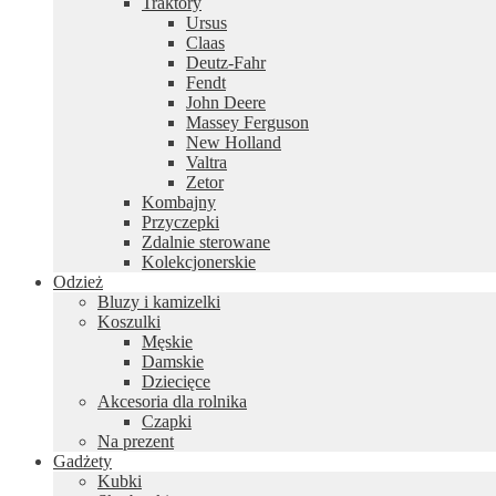
Traktory
Ursus
Claas
Deutz-Fahr
Fendt
John Deere
Massey Ferguson
New Holland
Valtra
Zetor
Kombajny
Przyczepki
Zdalnie sterowane
Kolekcjonerskie
Odzież
Bluzy i kamizelki
Koszulki
Męskie
Damskie
Dziecięce
Akcesoria dla rolnika
Czapki
Na prezent
Gadżety
Kubki