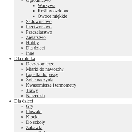
Ogrodnictwo
Warzywa
Rośliny ozdobne
Owoce miękkie
Sadownictwo
Przetwórstwo
Pszczelarstwo
Zielarstwo
Hobby
Dla dzieci
Inne
Dla rolnika
Deszczomierze
Miarki do nawozów
Łopatki do paszy
Żółte naczynia
Kwasomierze i termometry
Trawy
Narzędzia
Dla dzieci
Gry
Pluszaki
Klocki
Do szkoły
Zabawki