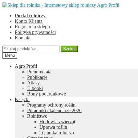
Przejdź
Przejdź
do
do
Portal rolniczy
nawigacji
treści
Konto Klienta
Regulamin sklepu
Polityka prywatności
Kontakt
Szukaj:
Szukaj
Menu
Agro Profil
Prenumerata
Publikacje
Atlasy
E-booki
Bony podarunkowe
Książki
Programy ochrony roślin
Poradniki i kalendarze 2026
Rolnictwo
Hodowla zwierząt
Uprawa roślin
Technika rolnicza