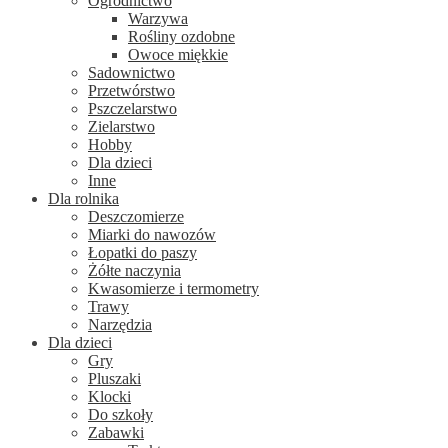
Ogrodnictwo
Warzywa
Rośliny ozdobne
Owoce miękkie
Sadownictwo
Przetwórstwo
Pszczelarstwo
Zielarstwo
Hobby
Dla dzieci
Inne
Dla rolnika
Deszczomierze
Miarki do nawozów
Łopatki do paszy
Żółte naczynia
Kwasomierze i termometry
Trawy
Narzędzia
Dla dzieci
Gry
Pluszaki
Klocki
Do szkoły
Zabawki