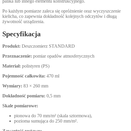
palika lub innego elementu konstrukcyjnego.
Po każdym pomiarze zaleca się opróżnienie oraz wyczyszczenie
kielicha, co zapewnia dokładność kolejnych odczytów i długą
żywotność urządzenia.
Specyfikacja
Produkt:
Deszczomierz STANDARD
Przeznaczenie:
pomiar opadów atmosferycznych
Materiał:
polistyren (PS)
Pojemność całkowita:
470 ml
Wymiary:
83 × 260 mm
Dokładność pomiaru:
0,5 mm
Skale pomiarowe:
pionowa do 70 mm/m² (skala sztormowa),
pozioma sumująca do 250 mm/m².
Zawartość zestawu: