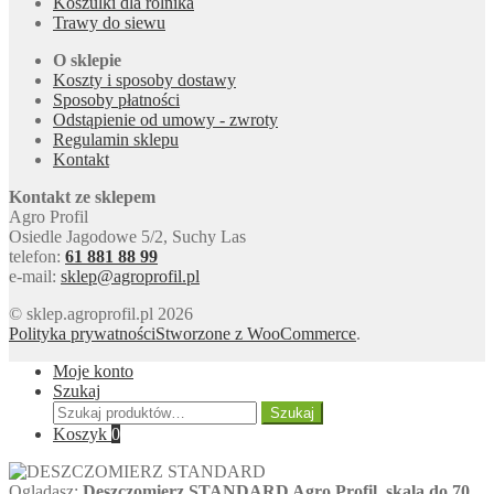
Koszulki dla rolnika
Trawy do siewu
O sklepie
Koszty i sposoby dostawy
Sposoby płatności
Odstąpienie od umowy - zwroty
Regulamin sklepu
Kontakt
Kontakt ze sklepem
Agro Profil
Osiedle Jagodowe 5/2, Suchy Las
telefon:
61 881 88 99
e-mail:
sklep@agroprofil.pl
© sklep.agroprofil.pl 2026
Polityka prywatności
Stworzone z WooCommerce
.
Moje konto
Szukaj
Szukaj:
Szukaj
Koszyk
0
Oglądasz:
Deszczomierz STANDARD Agro Profil, skala do 70