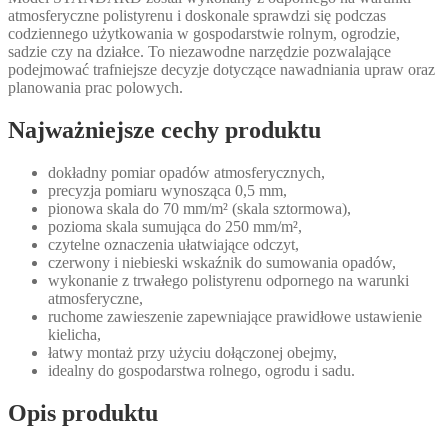
atmosferyczne polistyrenu i doskonale sprawdzi się podczas
codziennego użytkowania w gospodarstwie rolnym, ogrodzie,
sadzie czy na działce. To niezawodne narzędzie pozwalające
podejmować trafniejsze decyzje dotyczące nawadniania upraw oraz
planowania prac polowych.
Najważniejsze cechy produktu
dokładny pomiar opadów atmosferycznych,
precyzja pomiaru wynosząca 0,5 mm,
pionowa skala do 70 mm/m² (skala sztormowa),
pozioma skala sumująca do 250 mm/m²,
czytelne oznaczenia ułatwiające odczyt,
czerwony i niebieski wskaźnik do sumowania opadów,
wykonanie z trwałego polistyrenu odpornego na warunki
atmosferyczne,
ruchome zawieszenie zapewniające prawidłowe ustawienie
kielicha,
łatwy montaż przy użyciu dołączonej obejmy,
idealny do gospodarstwa rolnego, ogrodu i sadu.
Opis produktu