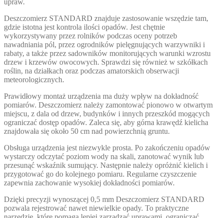
upraw.
Deszczomierz STANDARD znajduje zastosowanie wszędzie tam,
gdzie istotna jest kontrola ilości opadów. Jest chętnie
wykorzystywany przez rolników podczas oceny potrzeb
nawadniania pól, przez ogrodników pielęgnujących warzywniki i
rabaty, a także przez sadowników monitorujących warunki wzrostu
drzew i krzewów owocowych. Sprawdzi się również w szkółkach
roślin, na działkach oraz podczas amatorskich obserwacji
meteorologicznych.
Prawidłowy montaż urządzenia ma duży wpływ na dokładność
pomiarów. Deszczomierz należy zamontować pionowo w otwartym
miejscu, z dala od drzew, budynków i innych przeszkód mogących
ograniczać dostęp opadów. Zaleca się, aby górna krawędź kielicha
znajdowała się około 50 cm nad powierzchnią gruntu.
Obsługa urządzenia jest niezwykle prosta. Po zakończeniu opadów
wystarczy odczytać poziom wody na skali, zanotować wynik lub
przesunąć wskaźnik sumujący. Następnie należy opróżnić kielich i
przygotować go do kolejnego pomiaru. Regularne czyszczenie
zapewnia zachowanie wysokiej dokładności pomiarów.
Dzięki precyzji wynoszącej 0,5 mm Deszczomierz STANDARD
pozwala rejestrować nawet niewielkie opady. To praktyczne
narzędzie, które pomaga lepiej zarządzać uprawami, ograniczać