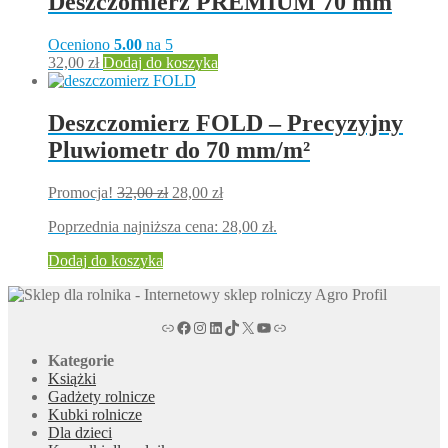
Deszczomierz PREMIUM 70 mm
Oceniono
5.00
na 5
32,00
zł
Dodaj do koszyka
Deszczomierz FOLD – Precyzyjny
Pluwiometr do 70 mm/m²
Pierwotna
Aktualna
Promocja!
32,00
zł
28,00
zł
cena
cena
Poprzednia najniższa cena:
28,00
zł
.
wynosiła:
wynosi:
32,00 zł.
28,00 zł.
Dodaj do koszyka
agroprofil.pl
Facebook magazyn rolniczy Agro Profil
magazyn rolniczy Agro Profil na portalu Instagram
magazyn rolniczy Agro Profil w serwisie LinkedIn
magazyn rolniczy Agro Profil w serwisie TikTok
X
Kanał tv magazynu rolniczego Agro Profil na YouTub
Link
Kategorie
Książki
Gadżety rolnicze
Kubki rolnicze
Dla dzieci