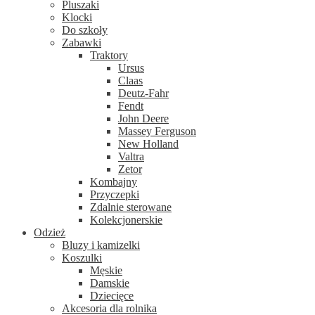
Pluszaki
Klocki
Do szkoły
Zabawki
Traktory
Ursus
Claas
Deutz-Fahr
Fendt
John Deere
Massey Ferguson
New Holland
Valtra
Zetor
Kombajny
Przyczepki
Zdalnie sterowane
Kolekcjonerskie
Odzież
Bluzy i kamizelki
Koszulki
Męskie
Damskie
Dziecięce
Akcesoria dla rolnika