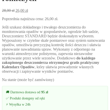
Pierwotna
Aktualna
28,00
zł
26,00
zł
cena
cena
Poprzednia najniższa cena:
26,00
zł
.
wynosiła:
wynosi:
28,00 zł.
26,00 zł.
Jeśli szukasz dokładnego i trwałego deszczomierza do
monitorowania opadów w gospodarstwie, ogrodzie lub sadzie,
Deszczomierz STANDARD będzie doskonałym wyborem.
Wyposażony w czytelne skale pomiarowe oraz system sumowania
opadów, umożliwia precyzyjną kontrolę ilości deszczu i ułatwia
planowanie nawadniania upraw. Wykonany z odpornego na
warunki atmosferyczne polistyrenu, zapewnia niezawodne
użytkowanie przez wiele sezonów. Dodatkowo
do każdego
zakupionego deszczomierza otrzymujesz gratis praktyczny
Kalendarz Opadów
, który ułatwia prowadzenie własnych
obserwacji i zapisywanie wyników pomiarów.
Na stanie (może być zamówiony)
🚚 Darmowa dostawa od
95 zł
✅ Produkt dostępny od ręki
⚡ Wysyłka w 24h