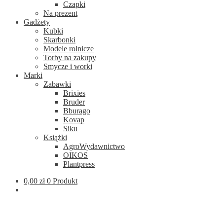
Czapki
Na prezent
Gadżety
Kubki
Skarbonki
Modele rolnicze
Torby na zakupy
Smycze i worki
Marki
Zabawki
Brixies
Bruder
Bburago
Kovap
Siku
Książki
AgroWydawnictwo
OIKOS
Plantpress
0,00
zł
0 Produkt