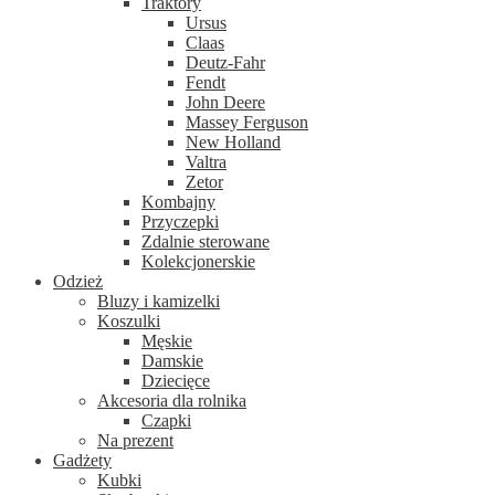
Traktory
Ursus
Claas
Deutz-Fahr
Fendt
John Deere
Massey Ferguson
New Holland
Valtra
Zetor
Kombajny
Przyczepki
Zdalnie sterowane
Kolekcjonerskie
Odzież
Bluzy i kamizelki
Koszulki
Męskie
Damskie
Dziecięce
Akcesoria dla rolnika
Czapki
Na prezent
Gadżety
Kubki