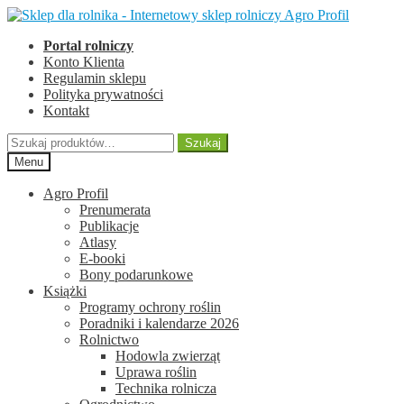
Przejdź
Przejdź
do
do
Portal rolniczy
nawigacji
treści
Konto Klienta
Regulamin sklepu
Polityka prywatności
Kontakt
Szukaj:
Szukaj
Menu
Agro Profil
Prenumerata
Publikacje
Atlasy
E-booki
Bony podarunkowe
Książki
Programy ochrony roślin
Poradniki i kalendarze 2026
Rolnictwo
Hodowla zwierząt
Uprawa roślin
Technika rolnicza