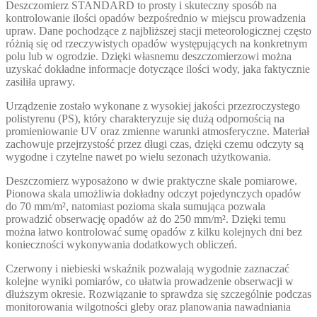
Deszczomierz STANDARD to prosty i skuteczny sposób na
kontrolowanie ilości opadów bezpośrednio w miejscu prowadzenia
upraw. Dane pochodzące z najbliższej stacji meteorologicznej często
różnią się od rzeczywistych opadów występujących na konkretnym
polu lub w ogrodzie. Dzięki własnemu deszczomierzowi można
uzyskać dokładne informacje dotyczące ilości wody, jaka faktycznie
zasiliła uprawy.
Urządzenie zostało wykonane z wysokiej jakości przezroczystego
polistyrenu (PS), który charakteryzuje się dużą odpornością na
promieniowanie UV oraz zmienne warunki atmosferyczne. Materiał
zachowuje przejrzystość przez długi czas, dzięki czemu odczyty są
wygodne i czytelne nawet po wielu sezonach użytkowania.
Deszczomierz wyposażono w dwie praktyczne skale pomiarowe.
Pionowa skala umożliwia dokładny odczyt pojedynczych opadów
do 70 mm/m², natomiast pozioma skala sumująca pozwala
prowadzić obserwację opadów aż do 250 mm/m². Dzięki temu
można łatwo kontrolować sumę opadów z kilku kolejnych dni bez
konieczności wykonywania dodatkowych obliczeń.
Czerwony i niebieski wskaźnik pozwalają wygodnie zaznaczać
kolejne wyniki pomiarów, co ułatwia prowadzenie obserwacji w
dłuższym okresie. Rozwiązanie to sprawdza się szczególnie podczas
monitorowania wilgotności gleby oraz planowania nawadniania