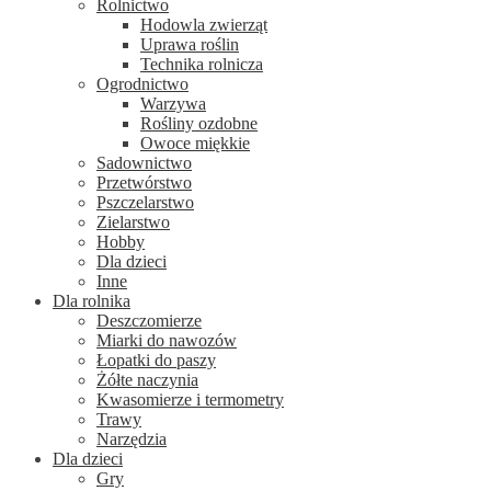
Rolnictwo
Hodowla zwierząt
Uprawa roślin
Technika rolnicza
Ogrodnictwo
Warzywa
Rośliny ozdobne
Owoce miękkie
Sadownictwo
Przetwórstwo
Pszczelarstwo
Zielarstwo
Hobby
Dla dzieci
Inne
Dla rolnika
Deszczomierze
Miarki do nawozów
Łopatki do paszy
Żółte naczynia
Kwasomierze i termometry
Trawy
Narzędzia
Dla dzieci
Gry