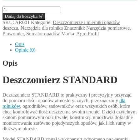
ilość
Deszczomierz
Dodaj do koszyka 🛒
STANDARD
SKU:
AR001
Kategorie:
Deszczomierze i mierniki opadów
Agro
deszczu
,
Narzędzia dla rolnika
Znaczniki:
Narzędzia pomiarowe
,
Profil,
Pluwomier
,
Sumator opadów
Marka:
Agro Profil
skala
do
Opis
70
Opinie (0)
mm/m²–
precyzyjny
Opis
opadomierz
do
ogrodu
Deszczomierz STANDARD
i
upraw
rolniczych
Deszczomierz STANDARD to praktyczny i precyzyjny przyrząd
do pomiaru ilości opadów atmosferycznych, przeznaczony
dla
rolników
, ogrodników, sadowników oraz wszystkich osób, które
chcą kontrolować ilość deszczu na swoim terenie. Dzięki czytelnym
skalom pomiarowym oraz trwałej konstrukcji umożliwia dokładne
monitorowanie zarówno pojedynczych opadów, jak i ich sumy w
dłuższym okresie.
Model STANDARD został wykonany z odpornego na warunki