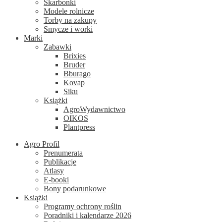
Skarbonki
Modele rolnicze
Torby na zakupy
Smycze i worki
Marki
Zabawki
Brixies
Bruder
Bburago
Kovap
Siku
Książki
AgroWydawnictwo
OIKOS
Plantpress
Agro Profil
Prenumerata
Publikacje
Atlasy
E-booki
Bony podarunkowe
Książki
Programy ochrony roślin
Poradniki i kalendarze 2026