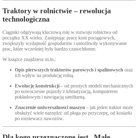
Traktory w rolnictwie – rewolucja
technologiczna
Ciągniki odgrywają kluczową rolę w rozwoju rolnictwa od
początku XX wieku. Zastępując pracę koni pociągowych,
zwiększyły wydajność gospodarstw i umożliwiły wykonywanie
prac, które wcześniej były bardzo czasochłonne.
W książce znajdziesz m.in.:
Opis pierwszych traktorów parowych i spalinowych
oraz
ich wpływ na produkcję rolną.
Ewolucję konstrukcji
– od prostych modeli mechanicznych
po nowoczesne pojazdy z klimatyzacją, komputerem
pokładowym i nawigacją satelitarną.
Znaczenie uniwersalności maszyn
– jak jeden traktor może
obsłużyć wiele narzędzi: od pługa po przyczepę, od kosiarki
po rozsiewacz nawozów.
Dla kogo przeznaczone jest „Małe