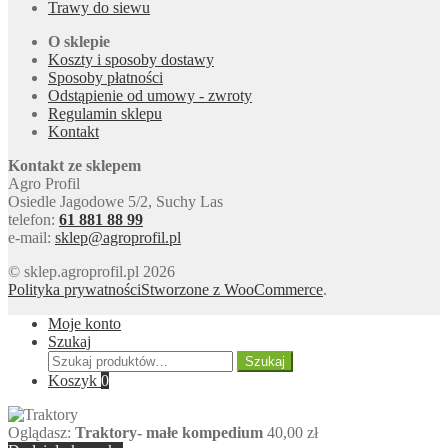
Trawy do siewu
O sklepie
Koszty i sposoby dostawy
Sposoby płatności
Odstąpienie od umowy - zwroty
Regulamin sklepu
Kontakt
Kontakt ze sklepem
Agro Profil
Osiedle Jagodowe 5/2, Suchy Las
telefon:
61 881 88 99
e-mail:
sklep@agroprofil.pl
© sklep.agroprofil.pl 2026
Polityka prywatności
Stworzone z WooCommerce
.
Moje konto
Szukaj
Szukaj:
Szukaj
Koszyk
0
Oglądasz:
Traktory- małe kompedium
40,00
zł