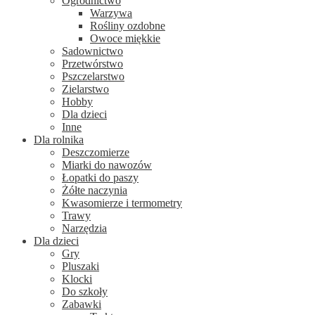
Ogrodnictwo
Warzywa
Rośliny ozdobne
Owoce miękkie
Sadownictwo
Przetwórstwo
Pszczelarstwo
Zielarstwo
Hobby
Dla dzieci
Inne
Dla rolnika
Deszczomierze
Miarki do nawozów
Łopatki do paszy
Żółte naczynia
Kwasomierze i termometry
Trawy
Narzędzia
Dla dzieci
Gry
Pluszaki
Klocki
Do szkoły
Zabawki