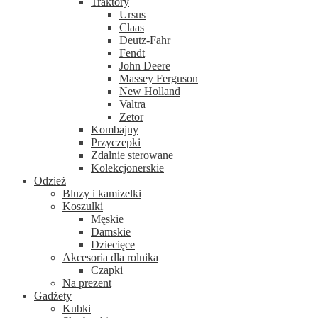
Traktory
Ursus
Claas
Deutz-Fahr
Fendt
John Deere
Massey Ferguson
New Holland
Valtra
Zetor
Kombajny
Przyczepki
Zdalnie sterowane
Kolekcjonerskie
Odzież
Bluzy i kamizelki
Koszulki
Męskie
Damskie
Dziecięce
Akcesoria dla rolnika
Czapki
Na prezent
Gadżety
Kubki