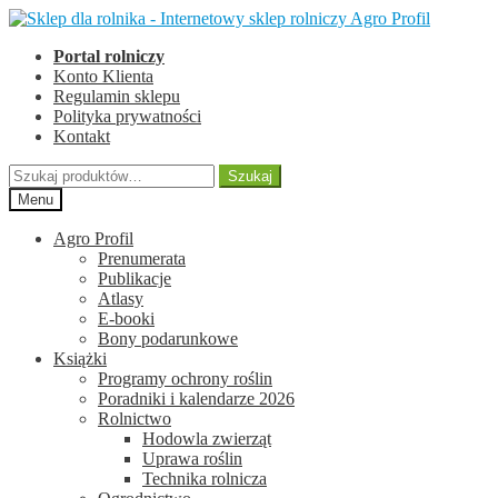
Przejdź
Przejdź
do
do
Portal rolniczy
nawigacji
treści
Konto Klienta
Regulamin sklepu
Polityka prywatności
Kontakt
Szukaj:
Szukaj
Menu
Agro Profil
Prenumerata
Publikacje
Atlasy
E-booki
Bony podarunkowe
Książki
Programy ochrony roślin
Poradniki i kalendarze 2026
Rolnictwo
Hodowla zwierząt
Uprawa roślin
Technika rolnicza