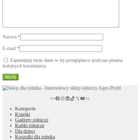
Nazwa
*
E-mail
*
Zapamiętaj moje dane w tej przeglądarce podczas pisania
kolejnych komentarzy.
agroprofil.pl
Facebook magazyn rolniczy Agro Profil
magazyn rolniczy Agro Profil na portalu Instagram
magazyn rolniczy Agro Profil w serwisie LinkedIn
magazyn rolniczy Agro Profil w serwisie TikTok
X
Kanał tv magazynu rolniczego Agro Profil na YouTub
Link
Kategorie
Książki
Gadżety rolnicze
Kubki rolnicze
Dla dzieci
Koszulki dla rolnika