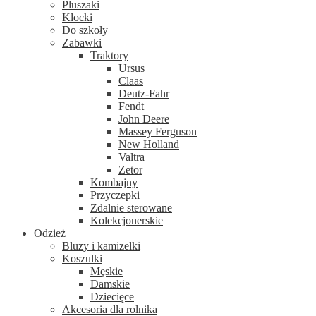
Pluszaki
Klocki
Do szkoły
Zabawki
Traktory
Ursus
Claas
Deutz-Fahr
Fendt
John Deere
Massey Ferguson
New Holland
Valtra
Zetor
Kombajny
Przyczepki
Zdalnie sterowane
Kolekcjonerskie
Odzież
Bluzy i kamizelki
Koszulki
Męskie
Damskie
Dziecięce
Akcesoria dla rolnika