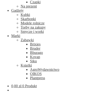
Czapki
Na prezent
Gadżety
Kubki
Skarbonki
Modele rolnicze
Torby na zakupy
Smycze i worki
Marki
Zabawki
Brixies
Bruder
Bburago
Kovap
Siku
Książki
AgroWydawnictwo
OIKOS
Plantpress
0,00
zł
0 Produkt