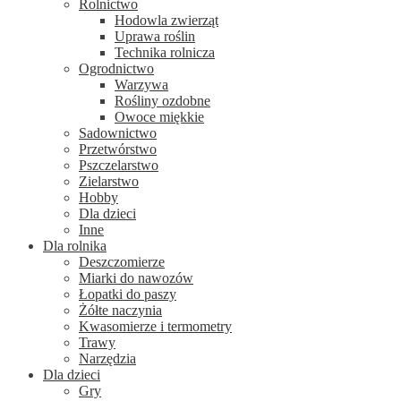
Rolnictwo
Hodowla zwierząt
Uprawa roślin
Technika rolnicza
Ogrodnictwo
Warzywa
Rośliny ozdobne
Owoce miękkie
Sadownictwo
Przetwórstwo
Pszczelarstwo
Zielarstwo
Hobby
Dla dzieci
Inne
Dla rolnika
Deszczomierze
Miarki do nawozów
Łopatki do paszy
Żółte naczynia
Kwasomierze i termometry
Trawy
Narzędzia
Dla dzieci
Gry