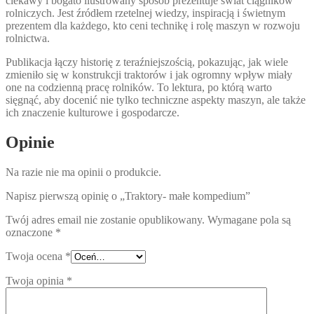
ciekawy i bogato ilustrowany sposób prezentuje świat ciągników
rolniczych. Jest źródłem rzetelnej wiedzy, inspiracją i świetnym
prezentem dla każdego, kto ceni technikę i rolę maszyn w rozwoju
rolnictwa.
Publikacja łączy historię z teraźniejszością, pokazując, jak wiele
zmieniło się w konstrukcji traktorów i jak ogromny wpływ miały
one na codzienną pracę rolników. To lektura, po którą warto
sięgnąć, aby docenić nie tylko techniczne aspekty maszyn, ale także
ich znaczenie kulturowe i gospodarcze.
Opinie
Na razie nie ma opinii o produkcie.
Napisz pierwszą opinię o „Traktory- małe kompedium”
Twój adres email nie zostanie opublikowany.
Wymagane pola są
oznaczone
*
Twoja ocena
*
Twoja opinia
*