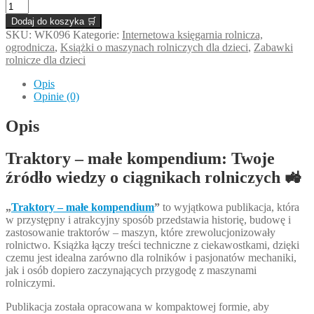
ilość
Traktory-
Dodaj do koszyka 🛒
małe
SKU:
WK096
Kategorie:
Internetowa księgarnia rolnicza,
kompedium
ogrodnicza
,
Książki o maszynach rolniczych dla dzieci
,
Zabawki
rolnicze dla dzieci
Opis
Opinie (0)
Opis
Traktory – małe kompendium: Twoje
źródło wiedzy o ciągnikach rolniczych
🚜
„
Traktory – małe kompendium
”
to wyjątkowa publikacja, która
w przystępny i atrakcyjny sposób przedstawia historię, budowę i
zastosowanie traktorów – maszyn, które zrewolucjonizowały
rolnictwo. Książka łączy treści techniczne z ciekawostkami, dzięki
czemu jest idealna zarówno dla rolników i pasjonatów mechaniki,
jak i osób dopiero zaczynających przygodę z maszynami
rolniczymi.
Publikacja została opracowana w kompaktowej formie, aby