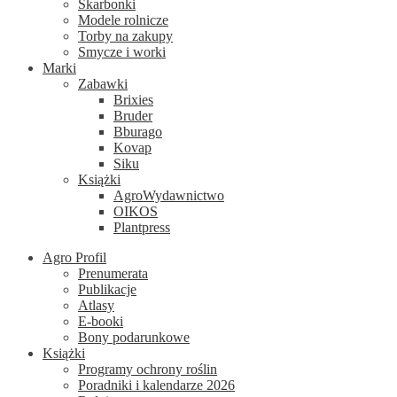
Skarbonki
Modele rolnicze
Torby na zakupy
Smycze i worki
Marki
Zabawki
Brixies
Bruder
Bburago
Kovap
Siku
Książki
AgroWydawnictwo
OIKOS
Plantpress
Agro Profil
Prenumerata
Publikacje
Atlasy
E-booki
Bony podarunkowe
Książki
Programy ochrony roślin
Poradniki i kalendarze 2026