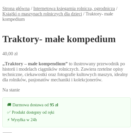
Strona główna
/
Internetowa księgarnia rolnicza, ogrodnicza
/
Książki o maszynach rolniczych dla dzieci
/
Traktory- małe
kompedium
Traktory- małe kompedium
40,00
zł
„Traktory – małe kompendium”
to ilustrowany przewodnik po
historii i modelach ciągników rolniczych. Zawiera rzetelne opisy
techniczne, ciekawostki oraz fotografie kultowych maszyn, idealny
dla rolników, pasjonatów mechaniki i kolekcjonerów.
Na stanie
🚚 Darmowa dostawa od
95 zł
✅ Produkt dostępny od ręki
⚡ Wysyłka w 24h