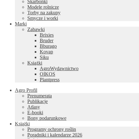
Skarbonki
Modele rolnicze
Torby na zakupy
Smycze i worki
Marki
Zabawki
Brixies
Bruder
Bburago
Kovap
Siku
Książki
AgroWydawnictwo
OIKOS
Plantpress
Agro Profil
Prenumerata
Publikacje
Atlasy
E-booki
Bony podarunkowe
Książki
Programy ochrony roślin
Poradniki i kalendarze 2026