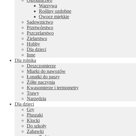
Ogrodnictwo
Warzywa
Rośliny ozdobne
Owoce miękkie
Sadownictwo
Przetwórstwo
Pszczelarstwo
Zielarstwo
Hobby
Dla dzieci
Inne
Dla rolnika
Deszczomierze
Miarki do nawozów
Łopatki do paszy
Żółte naczynia
Kwasomierze i termometry
Trawy
Narzędzia
Dla dzieci
Gry
Pluszaki
Klocki
Do szkoły
Zabawki