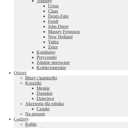
Traktory
Ursus
Claas
Deutz-Fahr
Fendt
John Deere
Massey Ferguson
New Holland
Valtra
Zetor
Kombajny
Przyczepki
Zdalnie sterowane
Kolekcjonerskie
Odzież
Bluzy i kamizelki
Koszulki
Męskie
Damskie
Dziecięce
Akcesoria dla rolnika
Czapki
Na prezent
Gadżety
Kubki