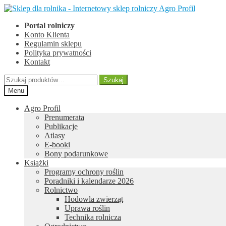
Przejdź
Przejdź
do
do
Portal rolniczy
nawigacji
treści
Konto Klienta
Regulamin sklepu
Polityka prywatności
Kontakt
Szukaj:
Szukaj
Menu
Agro Profil
Prenumerata
Publikacje
Atlasy
E-booki
Bony podarunkowe
Książki
Programy ochrony roślin
Poradniki i kalendarze 2026
Rolnictwo
Hodowla zwierząt
Uprawa roślin
Technika rolnicza