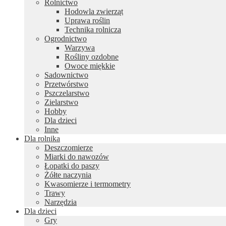
Rolnictwo
Hodowla zwierząt
Uprawa roślin
Technika rolnicza
Ogrodnictwo
Warzywa
Rośliny ozdobne
Owoce miękkie
Sadownictwo
Przetwórstwo
Pszczelarstwo
Zielarstwo
Hobby
Dla dzieci
Inne
Dla rolnika
Deszczomierze
Miarki do nawozów
Łopatki do paszy
Żółte naczynia
Kwasomierze i termometry
Trawy
Narzędzia
Dla dzieci
Gry