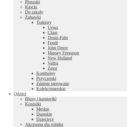
Pluszaki
Klocki
Do szkoły
Zabawki
Traktory
Ursus
Claas
Deutz-Fahr
Fendt
John Deere
Massey Ferguson
New Holland
Valtra
Zetor
Kombajny
Przyczepki
Zdalnie sterowane
Kolekcjonerskie
Odzież
Bluzy i kamizelki
Koszulki
Męskie
Damskie
Dziecięce
Akcesoria dla rolnika