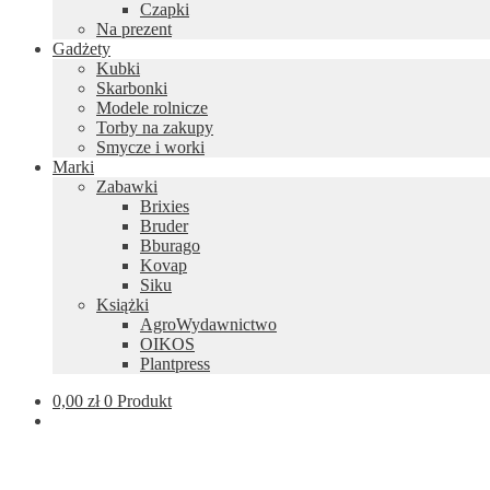
Czapki
Na prezent
Gadżety
Kubki
Skarbonki
Modele rolnicze
Torby na zakupy
Smycze i worki
Marki
Zabawki
Brixies
Bruder
Bburago
Kovap
Siku
Książki
AgroWydawnictwo
OIKOS
Plantpress
0,00
zł
0 Produkt