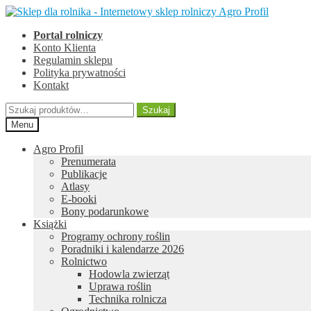
Przejdź
Przejdź
do
do
Portal rolniczy
nawigacji
treści
Konto Klienta
Regulamin sklepu
Polityka prywatności
Kontakt
Szukaj:
Szukaj
Menu
Agro Profil
Prenumerata
Publikacje
Atlasy
E-booki
Bony podarunkowe
Książki
Programy ochrony roślin
Poradniki i kalendarze 2026
Rolnictwo
Hodowla zwierząt
Uprawa roślin
Technika rolnicza