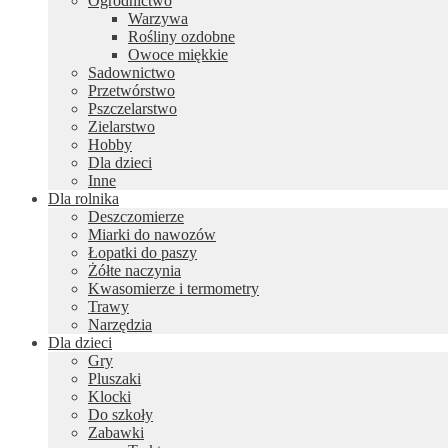
Ogrodnictwo
Warzywa
Rośliny ozdobne
Owoce miękkie
Sadownictwo
Przetwórstwo
Pszczelarstwo
Zielarstwo
Hobby
Dla dzieci
Inne
Dla rolnika
Deszczomierze
Miarki do nawozów
Łopatki do paszy
Żółte naczynia
Kwasomierze i termometry
Trawy
Narzędzia
Dla dzieci
Gry
Pluszaki
Klocki
Do szkoły
Zabawki