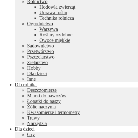
Rolnictwo
Hodowla zwierząt
Uprawa roślin
Technika rolnicza
Ogrodnictwo
Warzywa
Rośliny ozdobne
Owoce miękkie
Sadownictwo
Przetwórstwo
Pszczelarstwo
Zielarstwo
Hobby
Dla dzieci
Inne
Dla rolnika
Deszczomierze
Miarki do nawozów
Łopatki do paszy
Żółte naczynia
Kwasomierze i termometry
Trawy
Narzędzia
Dla dzieci
Gry