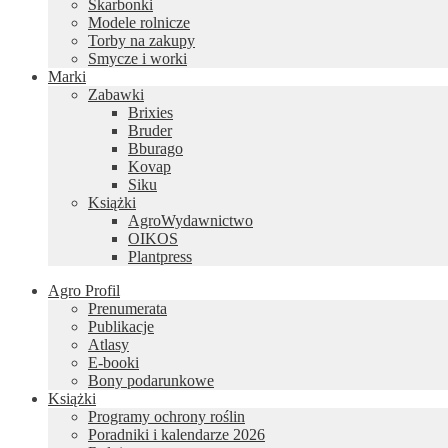
Skarbonki
Modele rolnicze
Torby na zakupy
Smycze i worki
Marki
Zabawki
Brixies
Bruder
Bburago
Kovap
Siku
Książki
AgroWydawnictwo
OIKOS
Plantpress
Agro Profil
Prenumerata
Publikacje
Atlasy
E-booki
Bony podarunkowe
Książki
Programy ochrony roślin
Poradniki i kalendarze 2026