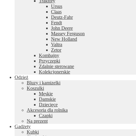
Traktory
Ursus
Claas
Deutz-Fahr
Fendt
John Deere
Massey Ferguson
New Holland
Valtra
Zetor
Kombajny
Przyczepki
Zdalnie sterowane
Kolekcjonerskie
Odzież
Bluzy i kamizelki
Koszulki
Męskie
Damskie
Dziecięce
Akcesoria dla rolnika
Czapki
Na prezent
Gadżety
Kubki