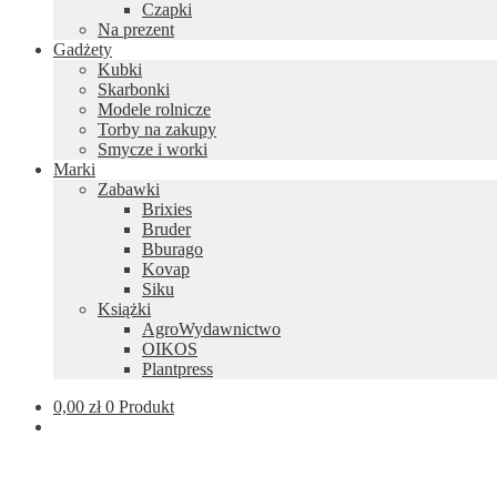
Czapki
Na prezent
Gadżety
Kubki
Skarbonki
Modele rolnicze
Torby na zakupy
Smycze i worki
Marki
Zabawki
Brixies
Bruder
Bburago
Kovap
Siku
Książki
AgroWydawnictwo
OIKOS
Plantpress
0,00
zł
0 Produkt