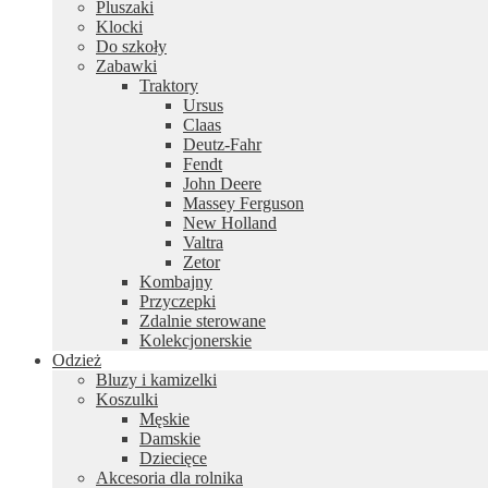
Pluszaki
Klocki
Do szkoły
Zabawki
Traktory
Ursus
Claas
Deutz-Fahr
Fendt
John Deere
Massey Ferguson
New Holland
Valtra
Zetor
Kombajny
Przyczepki
Zdalnie sterowane
Kolekcjonerskie
Odzież
Bluzy i kamizelki
Koszulki
Męskie
Damskie
Dziecięce
Akcesoria dla rolnika