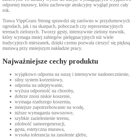
odpornej murawy, która zachowuje atrakcyjny wygląd przez cały
rok.
Trawa VippGrass Strong sprawdzi się zarówno w przydomowych
ogrodach, jak i na skarpach, poboczach czy reprezentacyjnych
terenach zielonych. Tworzy gęsty, intensywnie zielony trawnik,
który wymaga mniej zabiegów pielęgnacyjnych niż wiele
tradycyjnych mieszanek, dzięki czemu pozwala cieszyć się piękną
murawą przy mniejszym nakładzie pracy.
Najważniejsze cechy produktu
wyjątkowo odporna na suszę i intensywne nasłonecznienie,
silny system korzeniowy,
odporna na udeptywanie,
wyższa odporność na choroby,
dobrze znosi niskie koszenie,
wymaga rzadszego koszenia,
mniejsze zapotrzebowanie na wodę,
niższe wymagania nawozowe,
szybkie zazielenienie terenu,
zdolność samoregeneracji,
gęsta, estetyczna murawa,
wysoka tolerancja na zasolenie gleby,