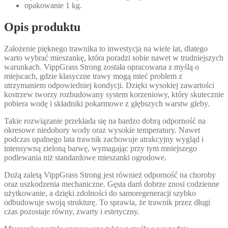
opakowanie 1 kg.
Opis produktu
Założenie pięknego trawnika to inwestycja na wiele lat, dlatego
warto wybrać mieszankę, która poradzi sobie nawet w trudniejszych
warunkach. VippGrass Strong została opracowana z myślą o
miejscach, gdzie klasyczne trawy mogą mieć problem z
utrzymaniem odpowiedniej kondycji. Dzięki wysokiej zawartości
kostrzew tworzy rozbudowany system korzeniowy, który skutecznie
pobiera wodę i składniki pokarmowe z głębszych warstw gleby.
Takie rozwiązanie przekłada się na bardzo dobrą odporność na
okresowe niedobory wody oraz wysokie temperatury. Nawet
podczas upalnego lata trawnik zachowuje atrakcyjny wygląd i
intensywną zieloną barwę, wymagając przy tym mniejszego
podlewania niż standardowe mieszanki ogrodowe.
Dużą zaletą VippGrass Strong jest również odporność na choroby
oraz uszkodzenia mechaniczne. Gęsta darń dobrze znosi codzienne
użytkowanie, a dzięki zdolności do samoregeneracji szybko
odbudowuje swoją strukturę. To sprawia, że trawnik przez długi
czas pozostaje równy, zwarty i estetyczny.