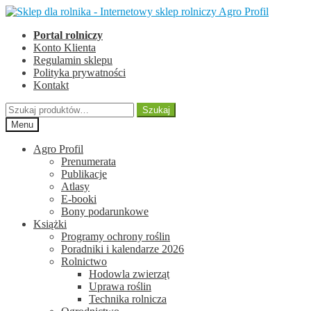
Przejdź
Przejdź
do
do
Portal rolniczy
nawigacji
treści
Konto Klienta
Regulamin sklepu
Polityka prywatności
Kontakt
Szukaj:
Szukaj
Menu
Agro Profil
Prenumerata
Publikacje
Atlasy
E-booki
Bony podarunkowe
Książki
Programy ochrony roślin
Poradniki i kalendarze 2026
Rolnictwo
Hodowla zwierząt
Uprawa roślin
Technika rolnicza