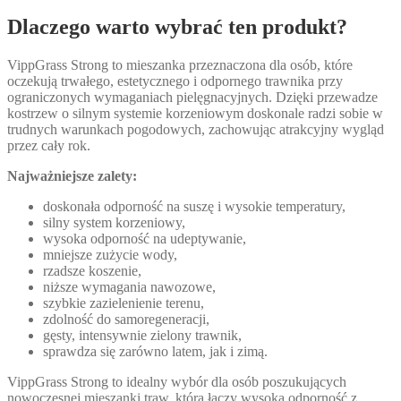
Dlaczego warto wybrać ten produkt?
VippGrass Strong to mieszanka przeznaczona dla osób, które
oczekują trwałego, estetycznego i odpornego trawnika przy
ograniczonych wymaganiach pielęgnacyjnych. Dzięki przewadze
kostrzew o silnym systemie korzeniowym doskonale radzi sobie w
trudnych warunkach pogodowych, zachowując atrakcyjny wygląd
przez cały rok.
Najważniejsze zalety:
doskonała odporność na suszę i wysokie temperatury,
silny system korzeniowy,
wysoka odporność na udeptywanie,
mniejsze zużycie wody,
rzadsze koszenie,
niższe wymagania nawozowe,
szybkie zazielenienie terenu,
zdolność do samoregeneracji,
gęsty, intensywnie zielony trawnik,
sprawdza się zarówno latem, jak i zimą.
VippGrass Strong to idealny wybór dla osób poszukujących
nowoczesnej mieszanki traw, która łączy wysoką odporność z