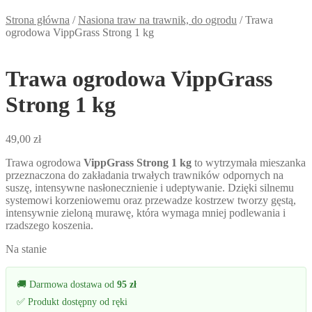
Strona główna
/
Nasiona traw na trawnik, do ogrodu
/
Trawa
ogrodowa VippGrass Strong 1 kg
Trawa ogrodowa VippGrass
Strong 1 kg
49,00
zł
Trawa ogrodowa
VippGrass Strong 1 kg
to wytrzymała mieszanka
przeznaczona do zakładania trwałych trawników odpornych na
suszę, intensywne nasłonecznienie i udeptywanie. Dzięki silnemu
systemowi korzeniowemu oraz przewadze kostrzew tworzy gęstą,
intensywnie zieloną murawę, która wymaga mniej podlewania i
rzadszego koszenia.
Na stanie
🚚 Darmowa dostawa od
95 zł
✅ Produkt dostępny od ręki