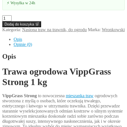
⚡ Wysyłka w 24h
ilość
Trawa
Dodaj do koszyka 🛒
ogrodowa
Kategoria:
Nasiona traw na trawnik, do ogrodu
Marka:
Wronkowski
VippGrass
Strong
Opis
1
Opinie (0)
kg
Opis
Trawa ogrodowa VippGrass
Strong 1 kg
VippGrass Strong
to nowoczesna
mieszanka traw
ogrodowych
stworzona z myślą o osobach, które oczekują trwałego,
estetycznego i łatwego w utrzymaniu trawnika. Dzięki przewadze
starannie wyselekcjonowanych odmian kostrzew o silnym systemie
korzeniowym mieszanka doskonale radzi sobie zarówno podczas
długotrwałej suszy, intensywnego nasłonecznienia, jak i w okresie
zimowym. To idealny wybór do miejsc wymagających wyjątkowo