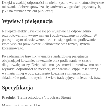
Dzięki wysokiej odporności na niekorzystne warunki atmosferyczne
mieszanka dobrze sprawdza się zarówno w ogrodach prywatnych,
jak i na terenach zieleni publicznej.
Wysiew i pielęgnacja
Najlepsze efekty uzyskuje się po wysiewie na odpowiednio
przygotowanym, wyrównanym i odchwaszczonym podłożu. W
początkowym okresie wzrostu zaleca się regularne podlewanie,
które wspiera prawidłowe kiełkowanie oraz rozwój systemu
korzeniowego.
Po zadarnieniu trawnik wymaga standardowej pielęgnacji
obejmującej koszenie, nawożenie oraz podlewanie w czasie
długotrwałej suszy. Dzięki silnemu systemowi korzeniowemu oraz
wysokiej odporności na niekorzystne warunki VippGrass Strong
wymaga mniej wody, rzadszego koszenia i mniejszej ilości
składników pokarmowych niż wiele tradycyjnych mieszanek traw.
Specyfikacja
Produkt:
Trawa ogrodowa VippGrass Strong
Masa opakowania:
1 kg