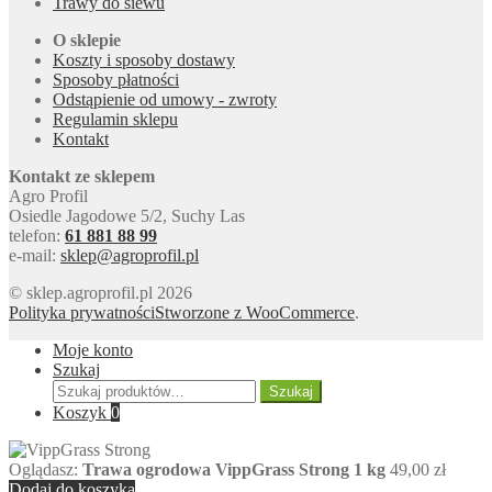
Trawy do siewu
O sklepie
Koszty i sposoby dostawy
Sposoby płatności
Odstąpienie od umowy - zwroty
Regulamin sklepu
Kontakt
Kontakt ze sklepem
Agro Profil
Osiedle Jagodowe 5/2, Suchy Las
telefon:
61 881 88 99
e-mail:
sklep@agroprofil.pl
© sklep.agroprofil.pl 2026
Polityka prywatności
Stworzone z WooCommerce
.
Moje konto
Szukaj
Szukaj:
Szukaj
Koszyk
0
Oglądasz:
Trawa ogrodowa VippGrass Strong 1 kg
49,00
zł
Dodaj do koszyka