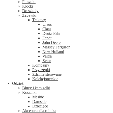
Pluszaki
Klocki
Do szkoły
Zabawki
Traktory
Ursus
Claas
Deutz-Fahr
Fendt
John Deere
Massey Ferguson
New Holland
Valtra
Zetor
Kombajny
Przyczepki
Zdalnie sterowane
Kolekcjonerskie
Odzież
Bluzy i kamizelki
Koszulki
Męskie
Damskie
Dziecięce
Akcesoria dla rolnika