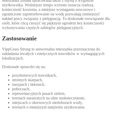
Mieszanka została opracowana także z myślą o wygodzie
użytkownika. Wolniejsze tempo wzrostu oznacza rzadszą
konieczność koszenia, a mniejsze wymagania nawozowe i
ograniczone zapotrzebowanie na wodę pozwalają zmniejszyć
nakład pracy związany z pielęgnacją. To doskonałe rozwiązanie dla
osób, które chcą cieszyć się pięknym ogrodem bez konieczności
wykonywania częstych zabiegów pielęgnacyjnych.
Zastosowanie
VippGrass Strong to uniwersalna mieszanka przeznaczona do
zakładania trwałych i estetycznych trawników w wymagających
lokalizacjach.
Doskonale sprawdzi się na:
przydomowych trawnikach,
stromych skarpach,
nasypach i skłonach,
poboczach,
reprezentacyjnych pasach zieleni,
terenach narażonych na silne nasłonecznienie,
miejscach o okresowych niedoborach wody,
terenach o mniejszym natężeniu użytkowania.