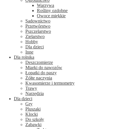
Ogrodnictwo
Warzywa
Rośliny ozdobne
Owoce miękkie
Sadownictwo
Przetwórstwo
Pszczelarstwo
Zielarstwo
Hobby
Dla dzieci
Inne
Dla rolnika
Deszczomierze
Miarki do nawozów
Łopatki do paszy
Żółte naczynia
Kwasomierze i termometry
Trawy
Narzędzia
Dla dzieci
Gry
Pluszaki
Klocki
Do szkoły
Zabawki