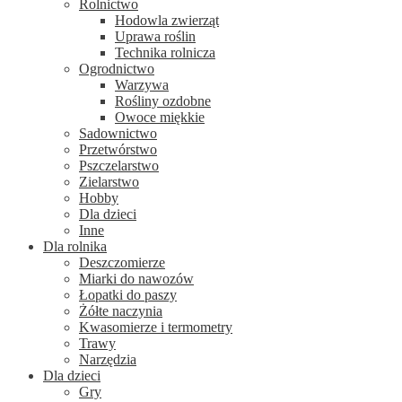
Rolnictwo
Hodowla zwierząt
Uprawa roślin
Technika rolnicza
Ogrodnictwo
Warzywa
Rośliny ozdobne
Owoce miękkie
Sadownictwo
Przetwórstwo
Pszczelarstwo
Zielarstwo
Hobby
Dla dzieci
Inne
Dla rolnika
Deszczomierze
Miarki do nawozów
Łopatki do paszy
Żółte naczynia
Kwasomierze i termometry
Trawy
Narzędzia
Dla dzieci
Gry