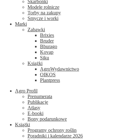
Skarbonki
Modele rolnicze
Torby na zakupy
Smycze i worki
Marki
Zabawki
Brixies
Bruder
Bburago
Kovap
Siku
Książki
AgroWydawnictwo
OIKOS
Plantpress
Agro Profil
Prenumerata
Publikacje
Atlasy
E-booki
Bony podarunkowe
Książki
Programy ochrony roślin
Poradniki i kalendarze 2026