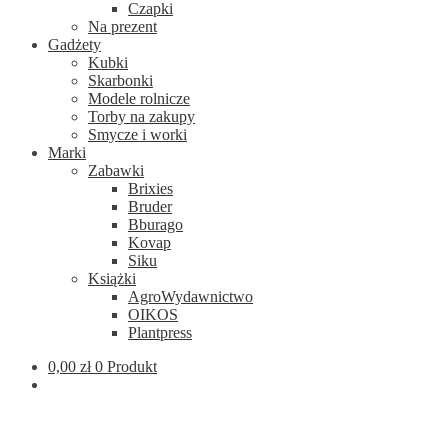
Czapki
Na prezent
Gadżety
Kubki
Skarbonki
Modele rolnicze
Torby na zakupy
Smycze i worki
Marki
Zabawki
Brixies
Bruder
Bburago
Kovap
Siku
Książki
AgroWydawnictwo
OIKOS
Plantpress
0,00
zł
0 Produkt