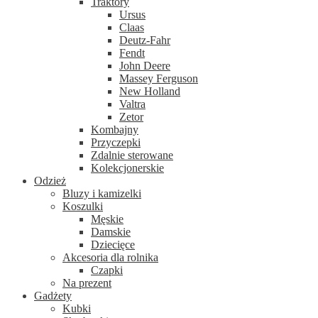
Traktory
Ursus
Claas
Deutz-Fahr
Fendt
John Deere
Massey Ferguson
New Holland
Valtra
Zetor
Kombajny
Przyczepki
Zdalnie sterowane
Kolekcjonerskie
Odzież
Bluzy i kamizelki
Koszulki
Męskie
Damskie
Dziecięce
Akcesoria dla rolnika
Czapki
Na prezent
Gadżety
Kubki